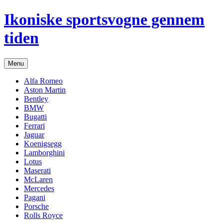
Hop
Ikoniske sportsvogne gennem
til
indhold
tiden
Menu
Alfa Romeo
Aston Martin
Bentley
BMW
Bugatti
Ferrari
Jaguar
Koenigsegg
Lamborghini
Lotus
Maserati
McLaren
Mercedes
Pagani
Porsche
Rolls Royce