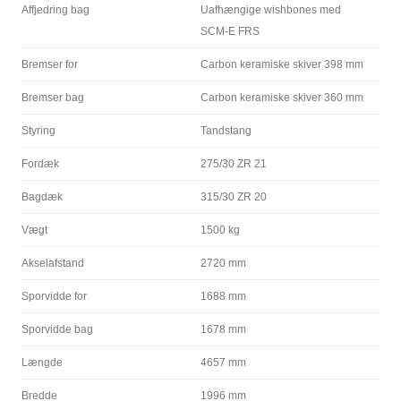
Affjedring bag
Uafhængige wishbones med
SCM-E FRS
Bremser for
Carbon keramiske skiver 398 mm
Bremser bag
Carbon keramiske skiver 360 mm
Styring
Tandstang
Fordæk
275/30 ZR 21
Bagdæk
315/30 ZR 20
Vægt
1500 kg
Akselafstand
2720 mm
Sporvidde for
1688 mm
Sporvidde bag
1678 mm
Længde
4657 mm
Bredde
1996 mm