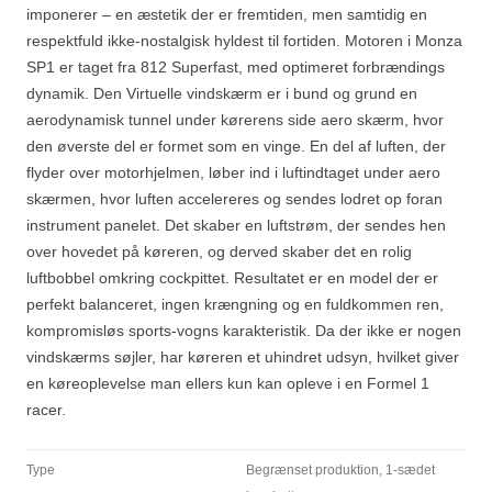
imponerer – en æstetik der er fremtiden, men samtidig en
respektfuld ikke-nostalgisk hyldest til fortiden. Motoren i Monza
SP1 er taget fra 812 Superfast, med optimeret forbrændings
dynamik. Den Virtuelle vindskærm er i bund og grund en
aerodynamisk tunnel under kørerens side aero skærm, hvor
den øverste del er formet som en vinge. En del af luften, der
flyder over motorhjelmen, løber ind i luftindtaget under aero
skærmen, hvor luften accelereres og sendes lodret op foran
instrument panelet. Det skaber en luftstrøm, der sendes hen
over hovedet på køreren, og derved skaber det en rolig
luftbobbel omkring cockpittet. Resultatet er en model der er
perfekt balanceret, ingen krængning og en fuldkommen ren,
kompromisløs sports-vogns karakteristik. Da der ikke er nogen
vindskærms søjler, har køreren et uhindret udsyn, hvilket giver
en køreoplevelse man ellers kun kan opleve i en Formel 1
racer.
Type
Begrænset produktion, 1-sædet