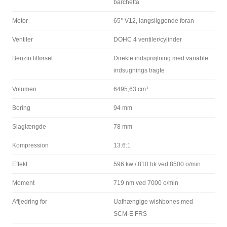
barchetta
Motor
65° V12, langsliggende foran
Ventiler
DOHC 4 ventiler/cylinder
Benzin tilførsel
Direkte indsprøjtning med variable
indsugnings tragte
Volumen
6495,63 cm³
Boring
94 mm
Slaglængde
78 mm
Kompression
13.6:1
Effekt
596 kw / 810 hk ved 8500 o/min
Moment
719 nm ved 7000 o/min
Affjedring for
Uafhængige wishbones med
SCM-E FRS