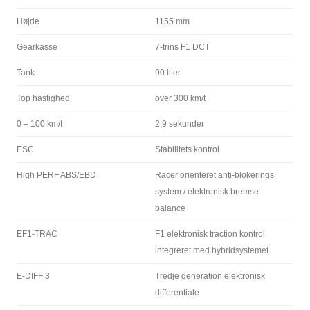
Højde
1155 mm
Gearkasse
7-trins F1 DCT
Tank
90 liter
Top hastighed
over 300 km/t
0 – 100 km/t
2,9 sekunder
ESC
Stabilitets kontrol
High PERF ABS/EBD
Racer orienteret anti-blokerings
system / elektronisk bremse
balance
EF1-TRAC
F1 elektronisk traction kontrol
integreret med hybridsystemet
E-DIFF 3
Tredje generation elektronisk
differentiale