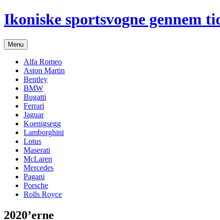
Hop
Ikoniske sportsvogne gennem ti
til
indhold
Menu
Alfa Romeo
Aston Martin
Bentley
BMW
Bugatti
Ferrari
Jaguar
Koenigsegg
Lamborghini
Lotus
Maserati
McLaren
Mercedes
Pagani
Porsche
Rolls Royce
2020’erne