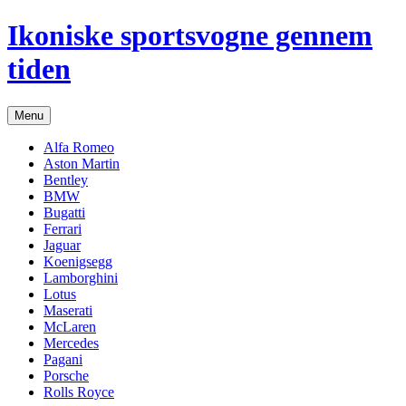
Hop
Ikoniske sportsvogne gennem
til
indhold
tiden
Menu
Alfa Romeo
Aston Martin
Bentley
BMW
Bugatti
Ferrari
Jaguar
Koenigsegg
Lamborghini
Lotus
Maserati
McLaren
Mercedes
Pagani
Porsche
Rolls Royce