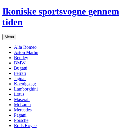
Hop
Ikoniske sportsvogne gennem
til
indhold
tiden
Menu
Alfa Romeo
Aston Martin
Bentley
BMW
Bugatti
Ferrari
Jaguar
Koenigsegg
Lamborghini
Lotus
Maserati
McLaren
Mercedes
Pagani
Porsche
Rolls Royce