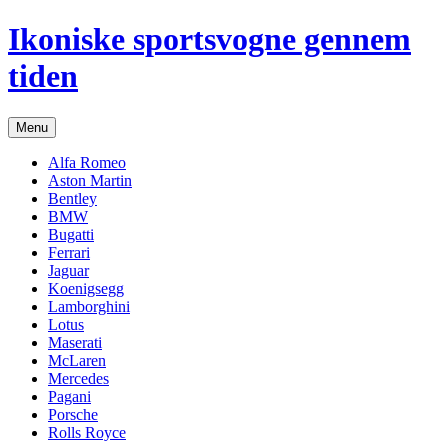
Hop
Ikoniske sportsvogne gennem
til
indhold
tiden
Menu
Alfa Romeo
Aston Martin
Bentley
BMW
Bugatti
Ferrari
Jaguar
Koenigsegg
Lamborghini
Lotus
Maserati
McLaren
Mercedes
Pagani
Porsche
Rolls Royce