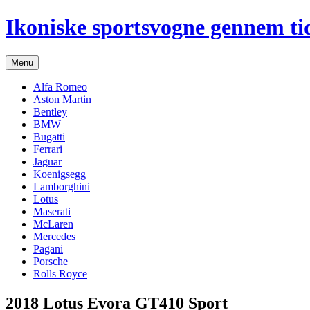
Hop
Ikoniske sportsvogne gennem ti
til
indhold
Menu
Alfa Romeo
Aston Martin
Bentley
BMW
Bugatti
Ferrari
Jaguar
Koenigsegg
Lamborghini
Lotus
Maserati
McLaren
Mercedes
Pagani
Porsche
Rolls Royce
2018 Lotus Evora GT410 Sport