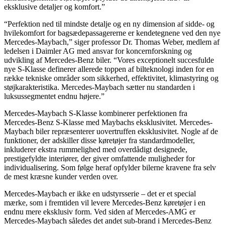
eksklusive detaljer og komfort.”
“Perfektion ned til mindste detalje og en ny dimension af sidde- og
hvilekomfort for bagsædepassagererne er kendetegnene ved den nye
Mercedes-Maybach,” siger professor Dr. Thomas Weber, medlem af
ledelsen i Daimler AG med ansvar for koncernforskning og
udvikling af Mercedes-Benz biler. “Vores exceptionelt succesfulde
nye S-Klasse definerer allerede toppen af bilteknologi inden for en
række tekniske områder som sikkerhed, effektivitet, klimastyring og
støjkarakteristika. Mercedes-Maybach sætter nu standarden i
luksussegmentet endnu højere.”
Mercedes-Maybach S-Klasse kombinerer perfektionen fra
Mercedes-Benz S-Klasse med Maybachs eksklusivitet. Mercedes-
Maybach biler repræsenterer uovertruffen eksklusivitet. Nogle af de
funktioner, der adskiller disse køretøjer fra standardmodeller,
inkluderer ekstra rummelighed med overdådigt designede,
prestigefyldte interiører, der giver omfattende muligheder for
individualisering. Som følge heraf opfylder bilerne kravene fra selv
de mest kræsne kunder verden over.
Mercedes-Maybach er ikke en udstyrsserie – det er et special
mærke, som i fremtiden vil levere Mercedes-Benz køretøjer i en
endnu mere eksklusiv form. Ved siden af Mercedes-AMG er
Mercedes-Maybach således det andet sub-brand i Mercedes-Benz