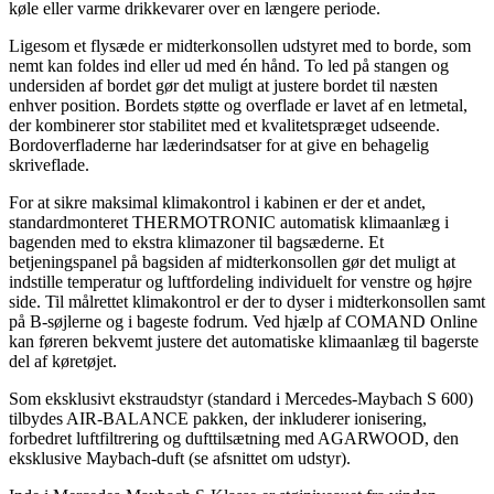
køle eller varme drikkevarer over en længere periode.
Ligesom et flysæde er midterkonsollen udstyret med to borde, som
nemt kan foldes ind eller ud med én hånd. To led på stangen og
undersiden af bordet gør det muligt at justere bordet til næsten
enhver position. Bordets støtte og overflade er lavet af en letmetal,
der kombinerer stor stabilitet med et kvalitetspræget udseende.
Bordoverfladerne har læderindsatser for at give en behagelig
skriveflade.
For at sikre maksimal klimakontrol i kabinen er der et andet,
standardmonteret THERMOTRONIC automatisk klimaanlæg i
bagenden med to ekstra klimazoner til bagsæderne. Et
betjeningspanel på bagsiden af midterkonsollen gør det muligt at
indstille temperatur og luftfordeling individuelt for venstre og højre
side. Til målrettet klimakontrol er der to dyser i midterkonsollen samt
på B-søjlerne og i bageste fodrum. Ved hjælp af COMAND Online
kan føreren bekvemt justere det automatiske klimaanlæg til bagerste
del af køretøjet.
Som eksklusivt ekstraudstyr (standard i Mercedes-Maybach S 600)
tilbydes AIR-BALANCE pakken, der inkluderer ionisering,
forbedret luftfiltrering og dufttilsætning med AGARWOOD, den
eksklusive Maybach-duft (se afsnittet om udstyr).