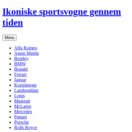
Hop
Ikoniske sportsvogne gennem
til
indhold
tiden
Menu
Alfa Romeo
Aston Martin
Bentley
BMW
Bugatti
Ferrari
Jaguar
Koenigsegg
Lamborghini
Lotus
Maserati
McLaren
Mercedes
Pagani
Porsche
Rolls Royce