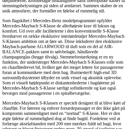
dørpanelerne, krombelagte diskantgittere samt fiberoptiske kabler til
stemningsbelysningen på siden af armlænet. Sammen skaber de en
unik atmosfære, der formidler en følelse af rummelig stil.
Som flagskibet i Mercedes-Benz modelprogrammet opfylder
Mercedes-Maybach S-Klasse de allerhøjeste krav til luksus og
komfort. Ud over alle faciliteterne i den konventionelle S-Klasse
fremhæver en række eksklusive interiørdetaljer Mercedes-Maybach
S-Klasses ambition om at føre an. Disse inkluderer den eksklusive
Maybach-parfume AGARWOOD til duft som en del af AIR-
BALANCE-pakken samt to sølvbelagte, håndlavede
champagneglas (begge tilvalg). Stemmeforstærkning er en ny
funktion, der understreger Mercedes-Maybach S-Klasses rolle som
en chaufførdrevet bil, hvilket gør det meget lettere for passagererne
foran at kommunikere med dem bag. Burmester® high-end 3D
surroundlydsystemet tilbyder en unik visuel og akustisk oplevelse.
Som et visuelt højdepunkt er diskantenhederne i bagdørene på
Mercedes-Maybach S-Klasse særligt sofistikerede og kan også
bevæges mod passagererne i en spiralbevægelse.
Mercedes-Maybach S-Klassen er specielt designet til at blive kørt af
chauffør. For føreren og enhver forsædepassager er der ikke gået på
kompromis sammenlignet med en “normal” S-Klasse. Her er den
ægte følelse af rummelighed dog at finde bagtil. Fordelene ved at
forlænge akselafstanden med 200 mm mærkes fuldt ud bagi, hvor
udstyret er blevet finjusteret endnu mere. På grund af taglinjen var