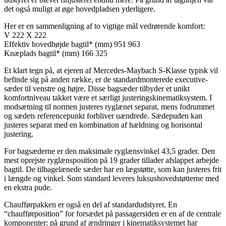
det også muligt at øge hovedpladsen yderligere.
Her er en sammenligning af to vigtige mål vedrørende komfort:
V 222 X 222
Effektiv hovedhøjde bagtil* (mm) 951 963
Knæplads bagtil* (mm) 166 325
Et klart tegn på, at ejeren af Mercedes-Maybach S-Klasse typisk vil
befinde sig på anden række, er de standardmonterede executive-
sæder til venstre og højre. Disse bagsæder tilbyder et unikt
komfortniveau takket være et særligt justeringskinematiksystem. I
modsætning til normen justeres ryglænet separat, mens fodrummet
og sædets referencepunkt forbliver uændrede. Sædepuden kan
justeres separat med en kombination af hældning og horisontal
justering.
For bagsæderne er den maksimale ryglænsvinkel 43,5 grader. Den
mest oprejste ryglænsposition på 19 grader tillader afslappet arbejde
bagtil. De tilbagelænede sæder har en lægstøtte, som kan justeres frit
i længde og vinkel. Som standard leveres luksushovedstøtterne med
en ekstra pude.
Chaufførpakken er også en del af standardudstyret. En
“chaufførposition” for forsædet på passagersiden er en af de centrale
komponenter: på grund af ændringer i kinematiksystemet har