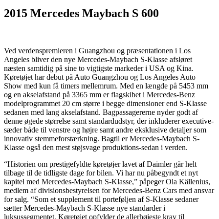
2015 Mercedes Maybach S 600
Ved verdenspremieren i Guangzhou og præsentationen i Los
Angeles bliver den nye Mercedes-Maybach S-Klasse afsløret
næsten samtidig på sine to vigtigste markeder i USA og Kina.
Køretøjet har debut på Auto Guangzhou og Los Angeles Auto
Show med kun få timers mellemrum. Med en længde på 5453 mm
og en akselafstand på 3365 mm er flagskibet i Mercedes-Benz
modelprogrammet 20 cm større i begge dimensioner end S-Klasse
sedanen med lang akselafstand. Bagpassagererne nyder godt af
denne øgede størrelse samt standardudstyr, der inkluderer executive-
sæder både til venstre og højre samt andre eksklusive detaljer som
innovativ stemmeforstærkning. Bagtil er Mercedes-Maybach S-
Klasse også den mest støjsvage produktions-sedan i verden.
“Historien om prestigefyldte køretøjer lavet af Daimler går helt
tilbage til de tidligste dage for bilen. Vi har nu påbegyndt et nyt
kapitel med Mercedes-Maybach S-Klasse,” påpeger Ola Källenius,
medlem af divisionsbestyrelsen for Mercedes-Benz Cars med ansvar
for salg. “Som et supplement til porteføljen af S-Klasse sedaner
sætter Mercedes-Maybach S-Klasse nye standarder i
luksussegmentet. Køretøjet opfylder de allerhøjeste krav til