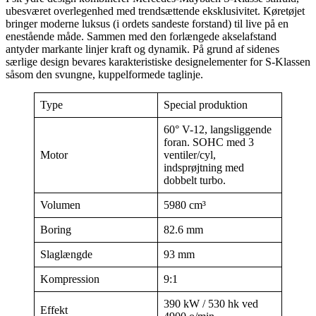
ubesværet overlegenhed med trendsættende eksklusivitet. Køretøjet
bringer moderne luksus (i ordets sandeste forstand) til live på en
enestående måde. Sammen med den forlængede akselafstand
antyder markante linjer kraft og dynamik. På grund af sidenes
særlige design bevares karakteristiske designelementer for S-Klassen
såsom den svungne, kuppelformede taglinje.
Type
Special produktion
60° V-12, langsliggende
foran. SOHC med 3
Motor
ventiler/cyl,
indsprøjtning med
dobbelt turbo.
Volumen
5980 cm³
Boring
82.6 mm
Slaglængde
93 mm
Kompression
9:1
390 kW / 530 hk ved
Effekt