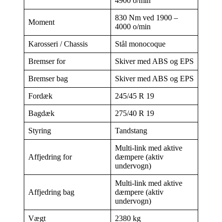
4900 o/min
830 Nm ved 1900 –
Moment
4000 o/min
Karosseri / Chassis
Stål monocoque
Bremser for
Skiver med ABS og EPS
Bremser bag
Skiver med ABS og EPS
Fordæk
245/45 R 19
Bagdæk
275/40 R 19
Styring
Tandstang
Multi-link med aktive
Affjedring for
dæmpere (aktiv
undervogn)
Multi-link med aktive
Affjedring bag
dæmpere (aktiv
undervogn)
Vægt
2380 kg