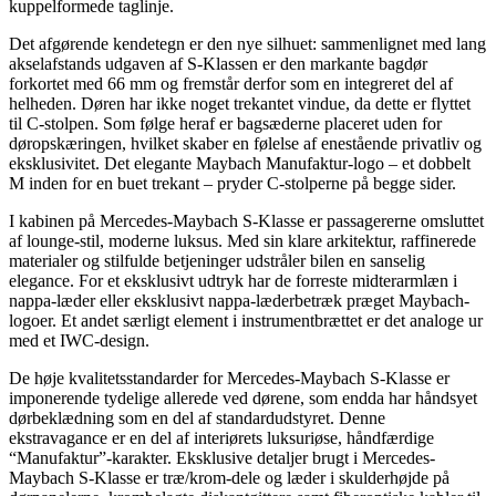
kuppelformede taglinje.
Det afgørende kendetegn er den nye silhuet: sammenlignet med lang
akselafstands udgaven af S-Klassen er den markante bagdør
forkortet med 66 mm og fremstår derfor som en integreret del af
helheden. Døren har ikke noget trekantet vindue, da dette er flyttet
til C-stolpen. Som følge heraf er bagsæderne placeret uden for
døropskæringen, hvilket skaber en følelse af enestående privatliv og
eksklusivitet. Det elegante Maybach Manufaktur-logo – et dobbelt
M inden for en buet trekant – pryder C-stolperne på begge sider.
I kabinen på Mercedes-Maybach S-Klasse er passagererne omsluttet
af lounge-stil, moderne luksus. Med sin klare arkitektur, raffinerede
materialer og stilfulde betjeninger udstråler bilen en sanselig
elegance. For et eksklusivt udtryk har de forreste midterarmlæn i
nappa-læder eller eksklusivt nappa-læderbetræk præget Maybach-
logoer. Et andet særligt element i instrumentbrættet er det analoge ur
med et IWC-design.
De høje kvalitetsstandarder for Mercedes-Maybach S-Klasse er
imponerende tydelige allerede ved dørene, som endda har håndsyet
dørbeklædning som en del af standardudstyret. Denne
ekstravagance er en del af interiørets luksuriøse, håndfærdige
“Manufaktur”-karakter. Eksklusive detaljer brugt i Mercedes-
Maybach S-Klasse er træ/krom-dele og læder i skulderhøjde på