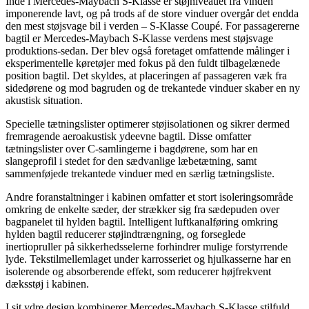
Inde i Mercedes-Maybach S-Klasse er støjniveauet fra vinden
imponerende lavt, og på trods af de store vinduer overgår det endda
den mest støjsvage bil i verden – S-Klasse Coupé. For passagererne
bagtil er Mercedes-Maybach S-Klasse verdens mest støjsvage
produktions-sedan. Der blev også foretaget omfattende målinger i
eksperimentelle køretøjer med fokus på den fuldt tilbagelænede
position bagtil. Det skyldes, at placeringen af passageren væk fra
sidedørene og mod bagruden og de trekantede vinduer skaber en ny
akustisk situation.
Specielle tætningslister optimerer støjisolationen og sikrer dermed
fremragende aeroakustisk ydeevne bagtil. Disse omfatter
tætningslister over C-samlingerne i bagdørene, som har en
slangeprofil i stedet for den sædvanlige læbetætning, samt
sammenføjede trekantede vinduer med en særlig tætningsliste.
Andre foranstaltninger i kabinen omfatter et stort isoleringsområde
omkring de enkelte sæder, der strækker sig fra sædepuden over
bagpanelet til hylden bagtil. Intelligent luftkanalføring omkring
hylden bagtil reducerer støjindtrængning, og forseglede
inertiopruller på sikkerhedsselerne forhindrer mulige forstyrrende
lyde. Tekstilmellemlaget under karrosseriet og hjulkasserne har en
isolerende og absorberende effekt, som reducerer højfrekvent
dæksstøj i kabinen.
I sit ydre design kombinerer Mercedes-Maybach S-Klasse stilfuld,