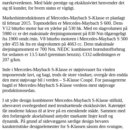
mærkeverdenen. Med både prestige og eksklusivitet henvender det
sig til kunder, for hvem status er vigtigt.
Markedsintroduktionen af Mercedes-Maybach S-Klasse er planlagt
til februar 2015. Topmodellen er Mercedes-Maybach S 600. Dens
V12 biturbo motor har en ydelse på 530 hk. Med en slagvolumen på
5980 cc er det maksimale drejningsmoment på 830 Nm tilgængeligt
fra 1900 omdr./min. V8 biturbo motoren i Mercedes-Maybach S 500
yder 455 hk fra en slagvolumen på 4663 cc. Dens maksimale
drejningsmoment er 700 Nm. NEDC kombineret brændstofforbrug
for sedanen er 13.5 km/l (premium benzin). CO2-udledningen er
207 g/km.
Inde i Mercedes-Maybach S-Klasse er støjniveauet fra vinden
imponerende lavt, og bagi, trods de store vinduer, overgår den endda
den mest støjsvage bil i verden – S-Klasse Coupé. For passagererne
bagtil er Mercedes-Maybach S-Klasse verdens mest støjsvage
produktionssedan.
I sit ydre design kombinerer Mercedes-Maybach S-Klasse stilfuld,
ubesværet overlegenhed med trendsættende eksklusivitet. Køretøjet
får moderne luksus til at leve på en enestående måde. Sammen med
den forlængede akselafstand antyder markante linjer kraft og
dynamik. På grund af sidevæggens særlige design bevares
karakteristiske designelementer for S-Klassen såsom den svungne,