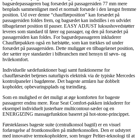
bagsædepassageren bag forsædet på passagersiden 77 mm mere
benplads sammenlignet med et normalt forsæde i den længst fremme
position. Ud over denne “chaufførposition” kan forsædet på
passagersiden foldes frem, og bagsædet kan indstilles i en udvidet
tilbagelænet position til pauser. EASY ADJUST luksushovedstøtter
leveres som standard til fører og passager, og den på forsædet på
passagersiden kan foldes. For bagsædepassageren inkluderer
Chaufførpakken også en hælstøtte, som kan trækkes ud under
forsædet på passagersiden. Dette muliggør en tilbagelænet position,
der sætter nye standarder i bilbranchen med hensyn til søvn- og
hvilekomfort.
Individuelle sædefunktioner bagi samt funktionerne for
chaufførsædet betjenes naturligvis elektrisk via de typiske Mercedes
kontrolpaneler i bagdørene. Det bageste armlæn har dobbelt
kopholder, opbevaringsplads og træindlæg.
Som en mulighed er det muligt at øge komforten for bageste
passagerer endnu mere. Rear Seat Comfort-pakken inkluderer for
eksempel individuelt justerbare multicontour-sæder og en
ENERGIZING massagefunktion baseret på hot-stone-princippet.
Førsteklasses bageste suite (centralkonsol bagtil) er en visuel
forlængelse af frontkonsollen på midterkonsollen. Den er udstyret
med innovative termokopholdere, som bruger Peltier-teknologi til at