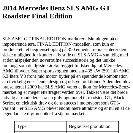
2014 Mercedes Benz SLS AMG GT
Roadster Final Edition
SLS AMG GT FINAL EDITION markerer afslutningen på en
imponerende æra. FINAL EDITION-modellen, som kun er
produceret i et begrænset oplag på 350 enheder, repræsenterer den
sidste mulighed for kunder at bestille en SLS AMG – samtidig med
at den afspejler den uovertrufne succeshistorie og det unikke
omfang, som det første køretøj bygget fuldstændigt af Mercedes-
AMG tilbyder. Super sportsvognen med sin 435 kW (591 hk) AMG
6,3-liters V8 front-mid motor, byder på en spændende kombination
af et virkelig enestående design og udstyrsfunktioner. Siden den blev
præsenteret i 2009 har SLS AMG været et ikon for Mercedes-Benz-
mærket og er meget eftertragtet verden over. Takket være det brede
udvalg af modeller – fra en gulvingemodel til roadster, GT, Black
Series, en elektrisk drev og dens succes i motorsport som GT3-
variant – er SLS AMG blevet endnu mere attraktiv og er nu en af de
legendariske drømmebiler fra stjernemærket.
Type
Begrænset produktion