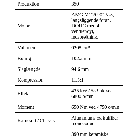
Produktion
350
AMG M159 90° V-8,
langsliggende foran.
Motor
DOHC med 4
ventiler/cyl,
indsprøjtning.
Volumen
6208 cm³
Boring
102.2 mm
Slaglængde
94.6 mm
Kompression
11.3:1
435 kW / 583 hk ved
Effekt
6800 o/min
Moment
650 Nm ved 4750 o/min
Aluminiums og kulfiber
Karosseri / Chassis
monocoque
390 mm keramiske