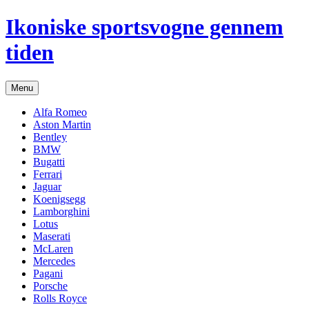
Hop
Ikoniske sportsvogne gennem
til
indhold
tiden
Menu
Alfa Romeo
Aston Martin
Bentley
BMW
Bugatti
Ferrari
Jaguar
Koenigsegg
Lamborghini
Lotus
Maserati
McLaren
Mercedes
Pagani
Porsche
Rolls Royce