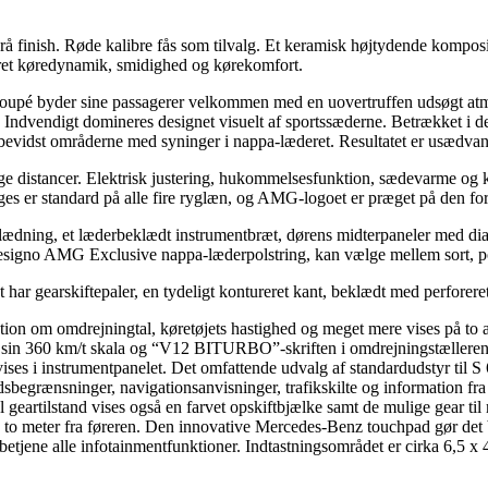
nish. Røde kalibre fås som tilvalg. Et keramisk højtydende kompositb
edret køredynamik, smidighed og kørekomfort.
upé byder sine passagerer velkommen med en uovertruffen udsøgt atmos
yr. Indvendigt domineres designet visuelt af sportssæderne. Betrækket
bevidst områderne med syninger i nappa-læderet. Resultatet er usædvan
ge distancer. Elektrisk justering, hukommelsesfunktion, sædevarme og
ges er standard på alle fire ryglæn, og AMG-logoet er præget på den for
klædning, et læderbeklædt instrumentbræt, dørens midterpaneler med 
er designo AMG Exclusive nappa-læderpolstring, kan vælge mellem sort, p
Det har gearskiftepaler, en tydeligt kontureret kant, beklædt med perfo
on om omdrejningtal, køretøjets hastighed og meget mere vises på to a
 sin 360 km/t skala og “V12 BITURBO”-skriften i omdrejningstælleren
ses i instrumentpanelet. Det omfattende udvalg af standardudstyr ti
hedsbegrænsninger, navigationsanvisninger, trafikskilte og informatio
 geartilstand vises også en farvet opskiftbjælke samt de mulige gear til 
 to meter fra føreren. Den innovative Mercedes-Benz touchpad gør det bet
etjene alle infotainmentfunktioner. Indtastningsområdet er cirka 6,5 x 4