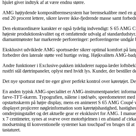
hjulet giver indtryk af at være endnu større.
AMG højtydende kompositbremsesystem har bremsekalibre med en grå fi
end 20 procent lettere, sikrer lavere ikke-fjedrende masse samt forb
Den ekstraordinære karakter er også tydelig indvendigt: S 65 AMG Co
højeste produktionskvalitet og et omfattende udvalg af standardudst
diamantmønster har markerede perforeringer: perforeringerne undgår 
Eksklusivt udviklede AMG sports­sæder sikrer optimal komfort på lan
forbedrer den laterale støtte ved hurtige sving. Højkvalitets AMG-bad
Andre funktioner i Exclusive-pakken inkluderer nappa-læder loftsbe
rustfri stål dørtrinpaneler, oplyst med hvidt lys. Kunder, der bestill
Det nye sportsrat med tre eger giver perfekt kontrol over køretøjet. 
En anden typisk AMG-specialitet er AMG-instrumentpanelet: informati
farve-TFT-skærm. Typografien, nålene i rød/sølv, speedometeret med
opstartsskærm på højre display, mens en animeret S 65 AMG Coupé vi
displayet projicerer nøgleinformation som køretøjshastighed, hastig
omdrejningstallet og det aktuelle gear er eksklusivt for AMG. I manuel
x 7 centimeter, synes at svæve over motorhjelmen i en afstand af cirka
modsætning til konventionelle systemer kan touchpad’en bruges til at b
tastaturet.