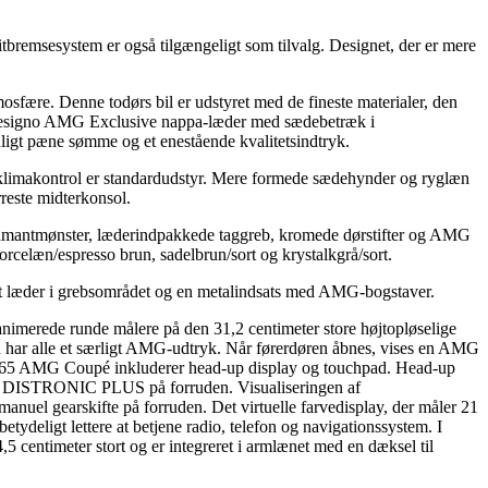
remsesystem er også tilgængeligt som tilvalg. Designet, der er mere
fære. Denne todørs bil er udstyret med de fineste materialer, den
 i designo AMG Exclusive nappa-læder med sædebetræk i
ligt pæne sømme og et enestående kvalitetsindtryk.
 klimakontrol er standardudstyr. Mere formede sædehynder og ryglæn
reste midterkonsol.
diamantmønster, læderindpakkede taggreb, kromede dørstifter og AMG
orcelæn/espresso brun, sadelbrun/sort og krystalkgrå/sort.
reret læder i grebsområdet og en metalindsats med AMG-bogstaver.
nimerede runde målere på den 31,2 centimeter store højtopløselige
 har alle et særligt AMG-udtryk. Når førerdøren åbnes, vises en AMG
l S 65 AMG Coupé inkluderer head-up display og touchpad. Head-up
n fra DISTRONIC PLUS på forruden. Visualiseringen af
manuel gearskifte på forruden. Det virtuelle farvedisplay, der måler 21
ydeligt lettere at betjene radio, telefon og navigationssystem. I
,5 centimeter stort og er integreret i armlænet med en dæksel til