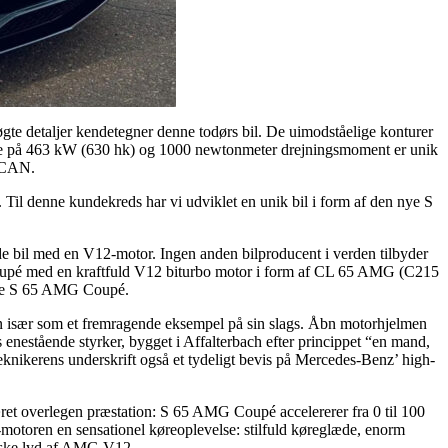
e detaljer kendetegner denne todørs bil. De uimodståelige konturer
se på 463 kW (630 hk) og 1000 newtonmeter drejningsmoment er unik
SCAN.
l denne kundekreds har vi udviklet en unik bil i form af den nye S
il med en V12-motor. Ingen anden bilproducent i verden tilbyder
oupé med en kraftfuld V12 biturbo motor i form af CL 65 AMG (C215
 nye S 65 AMG Coupé.
en især som et fremragende eksempel på sin slags. Åbn motorhjelmen
estående styrker, bygget i Affalterbach efter princippet “en mand,
ikerens underskrift også et tydeligt bevis på Mercedes-Benz’ high-
et overlegen præstation: S 65 AMG Coupé accelererer fra 0 til 100
motoren en sensationel køreoplevelse: stilfuld køreglæde, enorm
piske lyd af AMG V12.