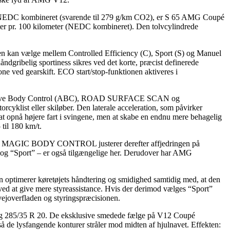
efter NEDC kombineret (svarende til 279 g/km CO2), er S 65 AMG Coupé
ter pr. 100 kilometer (NEDC kombineret). Den tolvcylindrede
en kan vælge mellem Controlled Efficiency (C), Sport (S) og Manuel
dgribelig sportiness sikres ved det korte, præcist definerede
tone ved gearskift. ECO start/stop-funktionen aktiveres i
 Active Body Control (ABC), ROAD SURFACE SCAN og
yklist eller skiløber. Den laterale acceleration, som påvirker
at opnå højere fart i svingene, men at skabe en endnu mere behagelig
til 180 km/t.
. MAGIC BODY CONTROL justerer derefter affjedringen på
rt” og “Sport” – er også tilgængelige her. Derudover har AMG
n optimerer køretøjets håndtering og smidighed samtidig med, at den
ved at give mere styreassistance. Hvis der derimod vælges “Sport”
 vejoverfladen og styringspræcisionen.
0 og 285/35 R 20. De eksklusive smedede fælge på V12 Coupé
å de lysfangende konturer stråler mod midten af hjulnavet. Effekten: