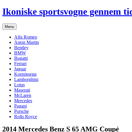
Hop
Ikoniske sportsvogne gennem ti
til
indhold
Menu
Alfa Romeo
Aston Martin
Bentley
BMW
Bugatti
Ferrari
Jaguar
Koenigsegg
Lamborghini
Lotus
Maserati
McLaren
Mercedes
Pagani
Porsche
Rolls Royce
2014 Mercedes Benz S 65 AMG Coupé