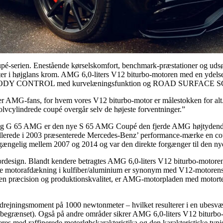
-serien. Enestående kørselskomfort, benchmark-præstationer og udsøgt
er i højglans krom. AMG 6,0-liters V12 biturbo-motoren med en ydel
AGIC BODY CONTROL med kurvelæningsfunktion og ROAD SURFACE 
G-fans, for hvem vores V12 biturbo-motor er målestokken for alt. Ti
vcylindrede coupé overgår selv de højeste forventninger.”
og G 65 AMG er den nye S 65 AMG Coupé den fjerde AMG højtydende b
 Allerede i 2003 præsenterede Mercedes-Benz’ performance-mærke en c
ilgængelig mellem 2007 og 2014 og var den direkte forgænger til den
tordesign. Blandt kendere betragtes AMG 6,0-liters V12 biturbo-motor
ve motorafdækning i kulfiber/aluminium er synonym med V12-motorens en
n præcision og produktionskvalitet, er AMG-motorpladen med motortekn
ejningsmoment på 1000 newtonmeter – hvilket resulterer i en ubesvær
 begrænset). Også på andre områder sikrer AMG 6,0-liters V12 biturbo-
eres med raffinerede motorløbskarakteristika og den karakteristiske ty