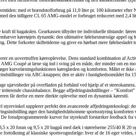
l fremtiden: med et brændstofforbrug på 11,9 liter pr. 100 kilometer 
 med den tidligere CL 65 AMG-model er forbruget reduceret med 2,4 li
il bagakslen. Gearkassen tilbyder tre individuelle tilstande: fører
mhæver køretøjets dynamik: den ultimative følelsesmæssige appel og hån
g. Dette forkorter skiftetiderne og giver en hørbart mere følelsesladet 
 en uovertruffen køreoplevelse. Dens standard kombination af
 AMG Coupé at læne sig ind i sving på en måde, der minder om en motorc
je øger kurvelæningsfunktionen køreglæden og komforten. Målet er ikke 
ndstillinger via ABC-knappen; den er aktiv i hastighedsområdet fra 15 
vnheder på overfladen på forhånd ved hjælp af et stereokamera
for irriterende chassisbalance. Begge affjedringsindstillinger – “Komfo
ren får derfor en mere direkte oplevelse med en dynamisk kørestil.
styrevinkel supplerer perfekt den avancerede affjedringsteknologi: de
ringsindstilling øger den hastighedsfølsomme sportssstyring komforten 
ance. De forudprogrammerede kurver for styrekraft forstærker feedback fra
 8,5 x 20 foran og 9,5 x 20 bagpå med dæk i størrelserne 255/40 R 2
fortolkning af klassiske sportsvognsfælge: hver af de 16 eger vrides, s