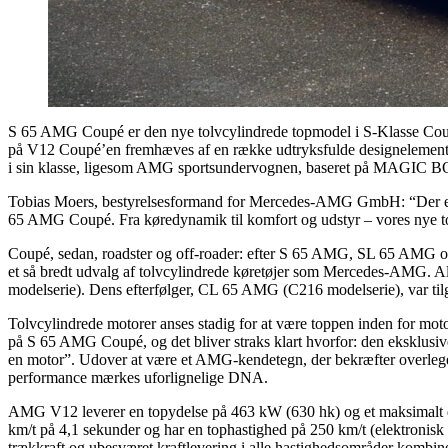
S 65 AMG Coupé er den nye tolvcylindrede topmodel i S-Klasse Coupé
på V12 Coupé’en fremhæves af en række udtryksfulde designelement
i sin klasse, ligesom AMG sportsundervognen, baseret på M
Tobias Moers, bestyrelsesformand for Mercedes-AMG GmbH: “Der er AM
65 AMG Coupé. Fra køredynamik til komfort og udstyr – vores nye tol
Coupé, sedan, roadster og off-roader: efter S 65 AMG, SL 65 AMG 
et så bredt udvalg af tolvcylindrede køretøjer som Mercedes-AMG.
modelserie). Dens efterfølger, CL 65 AMG (C216 modelserie), var t
Tolvcylindrede motorer anses stadig for at være toppen inden for mo
på S 65 AMG Coupé, og det bliver straks klart hvorfor: den eksklusi
en motor”. Udover at være et AMG-kendetegn, der bekræfter overlege
performance mærkes uforlignelige DNA.
AMG V12 leverer en topydelse på 463 kW (630 hk) og et maksimalt dr
km/t på 4,1 sekunder og har en tophastighed på 250 km/t (elektronisk
trækkraft og ubesværet kraftlevering i alle hastighedsområder kombin