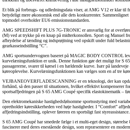
Et blik på forbrugs- og udledningsdata viser, at AMG V12 er klar ti
betydeligt mere økonomisk end alle dets konkurrenter. Sammenlignet
topmodel overholder EU6 emissionsstandarden.
AMG SPEEDSHIFT PLUS 7G-TRONIC er ansvarlig for at overføre kraft t
(M) ved at trykke på en knap på midterkonsollen. Sport og Manuel fre
afbrydelse af tænding og indsprøjtning ved opskift under fuld belastnin
gearkasseindstilling “C”.
AMG sportsundervognen baseret på MAGIC BODY CONTROL leverer
kurvelæningsfunktion er unik. Denne funktion gør det muligt for S 65
passagererne, svarer til kørsel i en hældende kurve. Især på landeve
køreoplevelse. Kurvelæningsfunktionen kan vælges som en af tre kørei
VEJBANEOVERFLADESCANNING er en teknologi, der kan opdage ujæ
forhånd, så den passer til situationen, hvilket effektivt kompenserer 
sportsaffjedringen på S 65 AMG Coupé specifik elastokinematik – føre
Den elektromekaniske hastighedsfølsomme sportssstyring med variabel 
opretholder køresikkerheden ved høje hastigheder. I “Comfort” affjed
affjedringsindstilling, oplever føreren en sportsligt fast styreassist
S 65 AMG Coupé har smedede fælge i et multi-eget design, størrelse
fascinerer med deres enestående design, som repræsenterer en moderne 