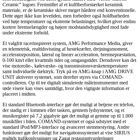
Ceramic” logoer. Fremstillet af et kulfiberforstærket keramisk
materiale, er de keramiske skiver meget hårdere end konventionelle.
Dette øger ikke kun levetiden, men forbedrer også holdbarheden
ved høje temperaturer og ekstreme belastninger, hvilket giver endnu
kortere bremselængder og højere modstandsdygtighed mod fade
under ekstreme forhold.
Et valgfrit racerinspireret system, AMG Performance Media, giver
en telemetrisk, realtidsvisning af hestekræfter, drejningsmoment,
acceleratorposition, lateral og lineær acceleration, bremsepræstation,
0-100 km/t eller kvartmils tider og omgangstider. Derudover kan det
vise motorolie-, kølevæske- og transmissionsvæsketemperaturer
samt individuelle dæktryk. Tryk på en AMG-knap i AMG DRIVE
UNIT aktiverer systemet, som derefter styres via COMAND-
controlleren. Op til tre digitalt simulerede måleinstrumenter med
røde visere kan vises samtidigt, hvor den vigtigste information er
placeret i midten.
Et standard Bluetooth-interface gør det muligt at betjene en telefon,
der stadig er i lommen eller tasken, gennem lydsystemet, og et
musikregister på 7,2 gigabyte gør det muligt at gemme op til 1.000
musikfiler i bilen. COMAND-systemet er også udstyret med et
standard iPod/MP3-interface og avanceret stemmestyring. Andre
funktioner gør det muligt for navigationssystemet at vise SIRIUS
realtids trafikoplysninger og Zagat restaurantvurderinger.