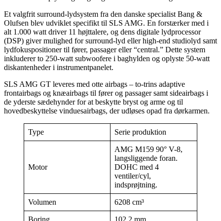
Et valgfrit surround-lydsystem fra den danske specialist Bang &
Olufsen blev udviklet specifikt til SLS AMG. En forstærker med i
alt 1.000 watt driver 11 højttalere, og dens digitale lydprocessor
(DSP) giver mulighed for surround-lyd eller high-end studiolyd samt
lydfokuspositioner til fører, passager eller “central.” Dette system
inkluderer to 250-watt subwoofere i baghylden og oplyste 50-watt
diskantenheder i instrumentpanelet.
SLS AMG GT leveres med otte airbags – to-trins adaptive
frontairbags og knæairbags til fører og passager samt sideairbags i
de yderste sædehynder for at beskytte bryst og arme og til
hovedbeskyttelse vinduesairbags, der udløses opad fra dørkarmen.
Type
Serie produktion
AMG M159 90° V-8,
langsliggende foran.
Motor
DOHC med 4
ventiler/cyl,
indsprøjtning.
Volumen
6208 cm³
Boring
102.2 mm