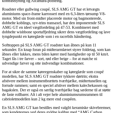
kontrastsyning og Alcantara-polstring.
Roadster eller gullwing coupé, SLS AMG GT har et letvægts
aluminiums space-frame karrosseri med en 6,3-liters tørsump V8-
motor. Med sin front-midter placerede motor og bagmonterede,
dobbelte koblings, syv-trins transaxel, har den imponerende SLS
AMG GT en ideel vægtfordeling på 47-53. Kombineret med
dobbelte wishbone sportaffjedring sikrer dens vægtfordeling og lave
tyngdepunkt en køreglæde som i en racerbils håndtering.
Softtoppen på SLS AMG GT roadster kan åbnes på kun 11
sekunder. En knap foran på midterarmlænet styrer foldetag, som kan
åbnes eller lukkes, mens bilen kører med hastigheder op til 50 km/t.
Taget fås i tre farver – sort, rød eller beige – for at matche ni
udvendige farver og otte indvendige kombinationer.
For at sikre de samme køreegenskaber og køreglæde som coupé
modellen, har SLS AMG GT roadster tykkere dørtrin; ekstra
afstivere mellem instrumentbrættets tværbjælke, midtertunellen og
forrude rammen; samt en speciel afstiver mellem kalechekassen og
bagakslen. Der er også en særlig tværbjælke bag sæderne til at støtte
de faste rollbarer. Alt i alt vejer hele aluminiumsrumsrammen til
cabrioletmodellen kun 2 kg mere end coupéen.
En SLS AMG GT kan bestilles med valgfri keramiske skivebremser,
som kendetegnes ved deres gyldne kalibre med “AMG Carbon