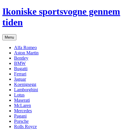
Hop
Ikoniske sportsvogne gennem
til
indhold
tiden
Menu
Alfa Romeo
Aston Martin
Bentley
BMW
Bugatti
Ferrari
Jaguar
Koenigsegg
Lamborghini
Lotus
Maserati
McLaren
Mercedes
Pagani
Porsche
Rolls Royce