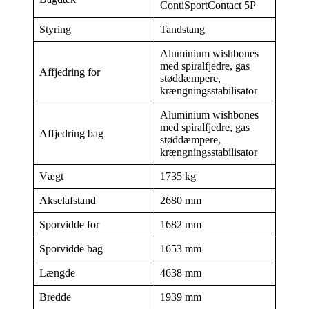
ContiSportContact 5P
Styring
Tandstang
Aluminium wishbones
med spiralfjedre, gas
Affjedring for
støddæmpere,
krængningsstabilisator
Aluminium wishbones
med spiralfjedre, gas
Affjedring bag
støddæmpere,
krængningsstabilisator
Vægt
1735 kg
Akselafstand
2680 mm
Sporvidde for
1682 mm
Sporvidde bag
1653 mm
Længde
4638 mm
Bredde
1939 mm