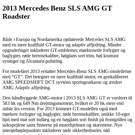
2013 Mercedes Benz SLS AMG GT
Roadster
Både i Europa og Nordamerika opdaterede Mercedes SLS AMG
med en mere kraftfuld GT-motor og adaptiv affjedring. Mindre
opgraderinger inkluderer GT-emblemer, mørktonede forlygter og
baglygter, røde bremsekalibre, højglans sort trim, høj kontrast
syninger og Alcantara-polstring.
For modelåret 2013 erstatter Mercedes-Benz SLS AMG-modellerne
med “GT”. Det betegner en mere kraftfuld motor, en genkalibreret
AMG SPEEDSHIFT DCT syvtrins sportsgearkasse og ændret
AMG Adaptiv affjedring.
Den håndbyggede AMG-motor i 2013 SLS AMG GT er vurderet til
583 hk og 649 Nm drejningsmoment, hvilket er 20 hk mere end
sidste års version. For 2013 kommer GT-modellen også med
mørkere forlygter og baglygter, røde bremsekalibre, unikke 10-eget
hjul med mat sort indlæg og en højglans sort finish på frontgrillen og
sidespejlene samt finnerne på motorhjelmen og skærmene. Nye
interiørhøjdepunkter inkluderer røde sikkerhedsseler, rød