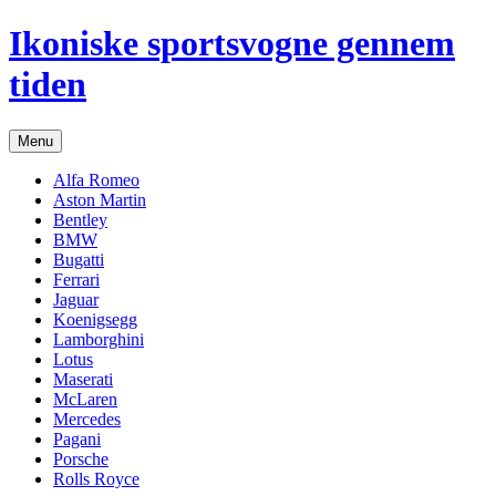
Hop
Ikoniske sportsvogne gennem
til
indhold
tiden
Menu
Alfa Romeo
Aston Martin
Bentley
BMW
Bugatti
Ferrari
Jaguar
Koenigsegg
Lamborghini
Lotus
Maserati
McLaren
Mercedes
Pagani
Porsche
Rolls Royce