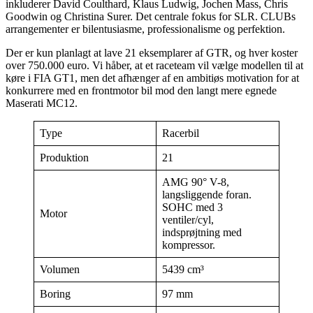
inkluderer David Coulthard, Klaus Ludwig, Jochen Mass, Chris
Goodwin og Christina Surer. Det centrale fokus for SLR. CLUBs
arrangementer er bilentusiasme, professionalisme og perfektion.
Der er kun planlagt at lave 21 eksemplarer af GTR, og hver koster
over 750.000 euro. Vi håber, at et raceteam vil vælge modellen til at
køre i FIA GT1, men det afhænger af en ambitiøs motivation for at
konkurrere med en frontmotor bil mod den langt mere egnede
Maserati MC12.
Type
Racerbil
Produktion
21
AMG 90° V-8,
langsliggende foran.
SOHC med 3
Motor
ventiler/cyl,
indsprøjtning med
kompressor.
Volumen
5439 cm³
Boring
97 mm