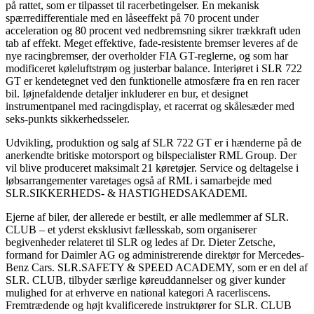
på rattet, som er tilpasset til racerbetingelser. En mekanisk
spærredifferentiale med en låseeffekt på 70 procent under
acceleration og 80 procent ved nedbremsning sikrer trækkraft uden
tab af effekt. Meget effektive, fade-resistente bremser leveres af de
nye racingbremser, der overholder FIA GT-reglerne, og som har
modificeret køleluftstrøm og justerbar balance. Interiøret i SLR 722
GT er kendetegnet ved den funktionelle atmosfære fra en ren racer
bil. Iøjnefaldende detaljer inkluderer en bur, et designet
instrumentpanel med racingdisplay, et racerrat og skålesæder med
seks-punkts sikkerhedsseler.
Udvikling, produktion og salg af SLR 722 GT er i hænderne på de
anerkendte britiske motorsport og bilspecialister RML Group. Der
vil blive produceret maksimalt 21 køretøjer. Service og deltagelse i
løbsarrangementer varetages også af RML i samarbejde med
SLR.SIKKERHEDS- & HASTIGHEDSAKADEMI.
Ejerne af biler, der allerede er bestilt, er alle medlemmer af SLR.
CLUB – et yderst eksklusivt fællesskab, som organiserer
begivenheder relateret til SLR og ledes af Dr. Dieter Zetsche,
formand for Daimler AG og administrerende direktør for Mercedes-
Benz Cars. SLR.SAFETY & SPEED ACADEMY, som er en del af
SLR. CLUB, tilbyder særlige køreuddannelser og giver kunder
mulighed for at erhverve en national kategori A racerliscens.
Fremtrædende og højt kvalificerede instruktører for SLR. CLUB