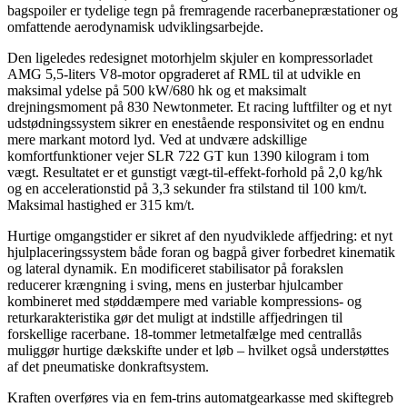
bagspoiler er tydelige tegn på fremragende racerbanepræstationer og
omfattende aerodynamisk udviklingsarbejde.
Den ligeledes redesignet motorhjelm skjuler en kompressorladet
AMG 5,5-liters V8-motor opgraderet af RML til at udvikle en
maksimal ydelse på 500 kW/680 hk og et maksimalt
drejningsmoment på 830 Newtonmeter. Et racing luftfilter og et nyt
udstødningssystem sikrer en enestående responsivitet og en endnu
mere markant motord lyd. Ved at undvære adskillige
komfortfunktioner vejer SLR 722 GT kun 1390 kilogram i tom
vægt. Resultatet er et gunstigt vægt-til-effekt-forhold på 2,0 kg/hk
og en accelerationstid på 3,3 sekunder fra stilstand til 100 km/t.
Maksimal hastighed er 315 km/t.
Hurtige omgangstider er sikret af den nyudviklede affjedring: et nyt
hjulplaceringssystem både foran og bagpå giver forbedret kinematik
og lateral dynamik. En modificeret stabilisator på forakslen
reducerer krængning i sving, mens en justerbar hjulcamber
kombineret med støddæmpere med variable kompressions- og
returkarakteristika gør det muligt at indstille affjedringen til
forskellige racerbane. 18-tommer letmetalfælge med centrallås
muliggør hurtige dækskifte under et løb – hvilket også understøttes
af det pneumatiske donkraftsystem.
Kraften overføres via en fem-trins automatgearkasse med skiftegreb