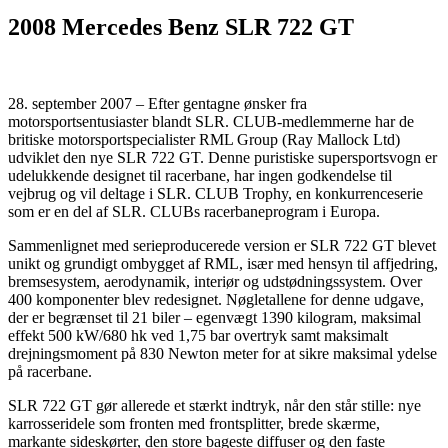
2008 Mercedes Benz SLR 722 GT
28. september 2007 – Efter gentagne ønsker fra
motorsportsentusiaster blandt SLR. CLUB-medlemmerne har de
britiske motorsportspecialister RML Group (Ray Mallock Ltd)
udviklet den nye SLR 722 GT. Denne puristiske supersportsvogn er
udelukkende designet til racerbane, har ingen godkendelse til
vejbrug og vil deltage i SLR. CLUB Trophy, en konkurrenceserie
som er en del af SLR. CLUBs racerbaneprogram i Europa.
Sammenlignet med serieproducerede version er SLR 722 GT blevet
unikt og grundigt ombygget af RML, især med hensyn til affjedring,
bremsesystem, aerodynamik, interiør og udstødningssystem. Over
400 komponenter blev redesignet. Nøgletallene for denne udgave,
der er begrænset til 21 biler – egenvægt 1390 kilogram, maksimal
effekt 500 kW/680 hk ved 1,75 bar overtryk samt maksimalt
drejningsmoment på 830 Newton meter for at sikre maksimal ydelse
på racerbane.
SLR 722 GT gør allerede et stærkt indtryk, når den står stille: nye
karrosseridele som fronten med frontsplitter, brede skærme,
markante sideskørter, den store bageste diffuser og den faste