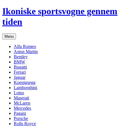
Hop
Ikoniske sportsvogne gennem
til
indhold
tiden
Menu
Alfa Romeo
Aston Martin
Bentley
BMW
Bugatti
Ferrari
Jaguar
Koenigsegg
Lamborghini
Lotus
Maserati
McLaren
Mercedes
Pagani
Porsche
Rolls Royce