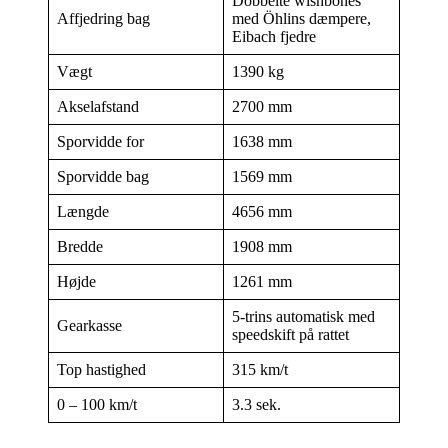
Dobbelte wishbones
Affjedring bag
med Öhlins dæmpere,
Eibach fjedre
Vægt
1390 kg
Akselafstand
2700 mm
Sporvidde for
1638 mm
Sporvidde bag
1569 mm
Længde
4656 mm
Bredde
1908 mm
Højde
1261 mm
5-trins automatisk med
Gearkasse
speedskift på rattet
Top hastighed
315 km/t
0 – 100 km/t
3.3 sek.