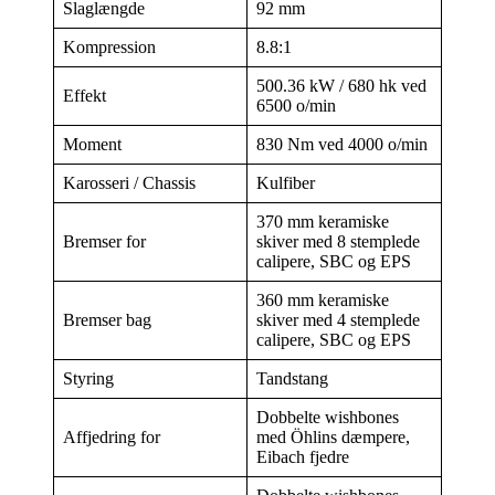
Slaglængde
92 mm
Kompression
8.8:1
500.36 kW / 680 hk ved
Effekt
6500 o/min
Moment
830 Nm ved 4000 o/min
Karosseri / Chassis
Kulfiber
370 mm keramiske
Bremser for
skiver med 8 stemplede
calipere, SBC og EPS
360 mm keramiske
Bremser bag
skiver med 4 stemplede
calipere, SBC og EPS
Styring
Tandstang
Dobbelte wishbones
Affjedring for
med Öhlins dæmpere,
Eibach fjedre