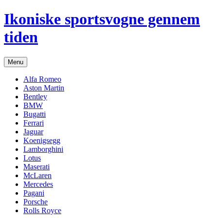
Hop
Ikoniske sportsvogne gennem
til
indhold
tiden
Menu
Alfa Romeo
Aston Martin
Bentley
BMW
Bugatti
Ferrari
Jaguar
Koenigsegg
Lamborghini
Lotus
Maserati
McLaren
Mercedes
Pagani
Porsche
Rolls Royce