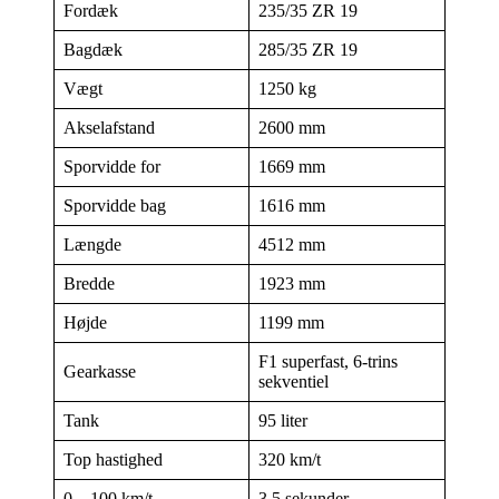
Fordæk
235/35 ZR 19
Bagdæk
285/35 ZR 19
Vægt
1250 kg
Akselafstand
2600 mm
Sporvidde for
1669 mm
Sporvidde bag
1616 mm
Længde
4512 mm
Bredde
1923 mm
Højde
1199 mm
F1 superfast, 6-trins
Gearkasse
sekventiel
Tank
95 liter
Top hastighed
320 km/t
0 – 100 km/t
3,5 sekunder