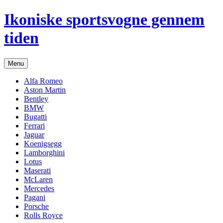
Hop
Ikoniske sportsvogne gennem
til
indhold
tiden
Menu
Alfa Romeo
Aston Martin
Bentley
BMW
Bugatti
Ferrari
Jaguar
Koenigsegg
Lamborghini
Lotus
Maserati
McLaren
Mercedes
Pagani
Porsche
Rolls Royce