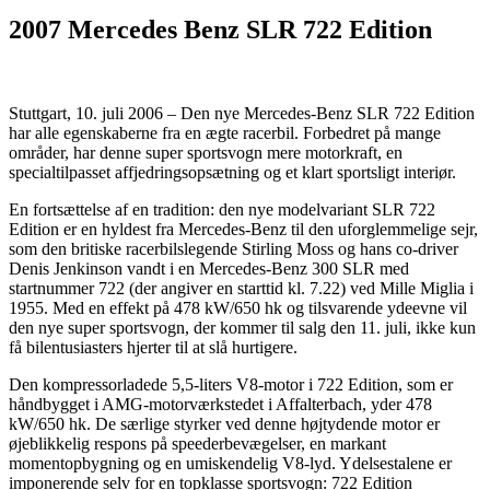
2007 Mercedes Benz SLR 722 Edition
Stuttgart, 10. juli 2006 – Den nye Mercedes-Benz SLR 722 Edition
har alle egenskaberne fra en ægte racerbil. Forbedret på mange
områder, har denne super sportsvogn mere motorkraft, en
specialtilpasset affjedringsopsætning og et klart sportsligt interiør.
En fortsættelse af en tradition: den nye modelvariant SLR 722
Edition er en hyldest fra Mercedes-Benz til den uforglemmelige sejr,
som den britiske racerbilslegende Stirling Moss og hans co-driver
Denis Jenkinson vandt i en Mercedes-Benz 300 SLR med
startnummer 722 (der angiver en starttid kl. 7.22) ved Mille Miglia i
1955. Med en effekt på 478 kW/650 hk og tilsvarende ydeevne vil
den nye super sportsvogn, der kommer til salg den 11. juli, ikke kun
få bilentusiasters hjerter til at slå hurtigere.
Den kompressorladede 5,5-liters V8-motor i 722 Edition, som er
håndbygget i AMG-motorværkstedet i Affalterbach, yder 478
kW/650 hk. De særlige styrker ved denne højtydende motor er
øjeblikkelig respons på speederbevægelser, en markant
momentopbygning og en umiskendelig V8-lyd. Ydelsestalene er
imponerende selv for en topklasse sportsvogn: 722 Edition