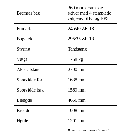
360 mm keramiske
Bremser bag
skiver med 4 stemplede
calipere, SBC og EPS
Fordæk
245/40 ZR 18
Bagdæk
295/35 ZR 18
Styring
Tandstang
Vægt
1768 kg
Akselafstand
2700 mm
Sporvidde for
1638 mm
Sporvidde bag
1569 mm
Længde
4656 mm
Bredde
1908 mm
Højde
1261 mm
5-trins automatisk med