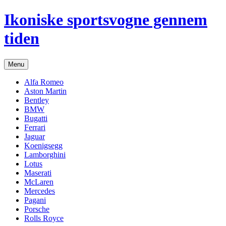
Hop
Ikoniske sportsvogne gennem
til
indhold
tiden
Menu
Alfa Romeo
Aston Martin
Bentley
BMW
Bugatti
Ferrari
Jaguar
Koenigsegg
Lamborghini
Lotus
Maserati
McLaren
Mercedes
Pagani
Porsche
Rolls Royce