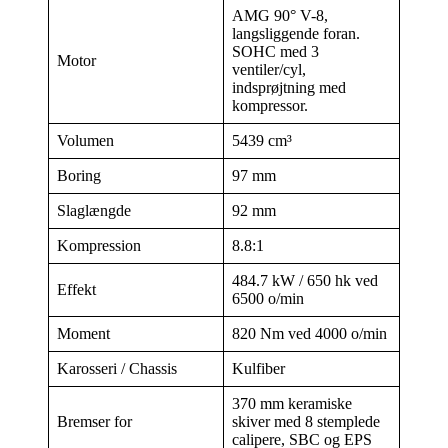
AMG 90° V-8,
langsliggende foran.
SOHC med 3
Motor
ventiler/cyl,
indsprøjtning med
kompressor.
Volumen
5439 cm³
Boring
97 mm
Slaglængde
92 mm
Kompression
8.8:1
484.7 kW / 650 hk ved
Effekt
6500 o/min
Moment
820 Nm ved 4000 o/min
Karosseri / Chassis
Kulfiber
370 mm keramiske
Bremser for
skiver med 8 stemplede
calipere, SBC og EPS