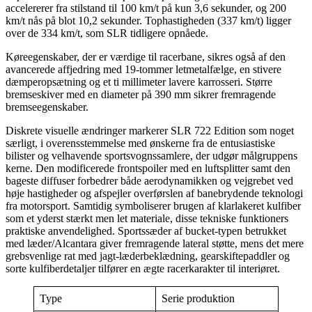
accelererer fra stilstand til 100 km/t på kun 3,6 sekunder, og 200
km/t nås på blot 10,2 sekunder. Tophastigheden (337 km/t) ligger
over de 334 km/t, som SLR tidligere opnåede.
Køreegenskaber, der er værdige til racerbane, sikres også af den
avancerede affjedring med 19-tommer letmetalfælge, en stivere
dæmperopsætning og et ti millimeter lavere karrosseri. Større
bremseskiver med en diameter på 390 mm sikrer fremragende
bremseegenskaber.
Diskrete visuelle ændringer markerer SLR 722 Edition som noget
særligt, i overensstemmelse med ønskerne fra de entusiastiske
bilister og velhavende sportsvognssamlere, der udgør målgruppens
kerne. Den modificerede frontspoiler med en luftsplitter samt den
bageste diffuser forbedrer både aerodynamikken og vejgrebet ved
høje hastigheder og afspejler overførslen af banebrydende teknologi
fra motorsport. Samtidig symboliserer brugen af klarlakeret kulfiber
som et yderst stærkt men let materiale, disse tekniske funktioners
praktiske anvendelighed. Sportssæder af bucket-typen betrukket
med læder/Alcantara giver fremragende lateral støtte, mens det mere
grebsvenlige rat med jagt-læderbeklædning, gearskiftepaddler og
sorte kulfiberdetaljer tilfører en ægte racerkarakter til interiøret.
Type
Serie produktion