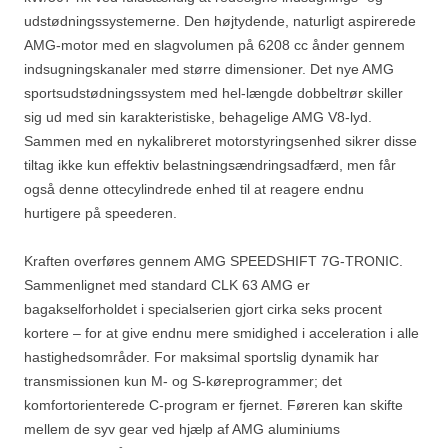
udstødningssystemerne. Den højtydende, naturligt aspirerede
AMG-motor med en slagvolumen på 6208 cc ånder gennem
indsugningskanaler med større dimensioner. Det nye AMG
sportsudstødningssystem med hel-længde dobbeltrør skiller
sig ud med sin karakteristiske, behagelige AMG V8-lyd.
Sammen med en nykalibreret motorstyringsenhed sikrer disse
tiltag ikke kun effektiv belastningsændringsadfærd, men får
også denne ottecylindrede enhed til at reagere endnu
hurtigere på speederen.
Kraften overføres gennem AMG SPEEDSHIFT 7G-TRONIC.
Sammenlignet med standard CLK 63 AMG er
bagakselforholdet i specialserien gjort cirka seks procent
kortere – for at give endnu mere smidighed i acceleration i alle
hastighedsområder. For maksimal sportslig dynamik har
transmissionen kun M- og S-køreprogrammer; det
komfortorienterede C-program er fjernet. Føreren kan skifte
mellem de syv gear ved hjælp af AMG aluminiums