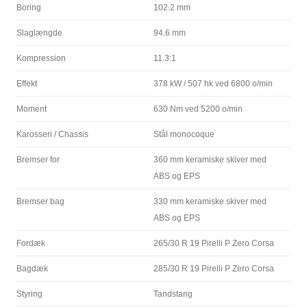
Boring
102.2 mm
Slaglængde
94.6 mm
Kompression
11.3:1
Effekt
378 kW / 507 hk ved 6800 o/min
Moment
630 Nm ved 5200 o/min
Karosseri / Chassis
Stål monocoque
Bremser for
360 mm keramiske skiver med
ABS og EPS
Bremser bag
330 mm keramiske skiver med
ABS og EPS
Fordæk
265/30 R 19 Pirelli P Zero Corsa
Bagdæk
285/30 R 19 Pirelli P Zero Corsa
Styring
Tandstang