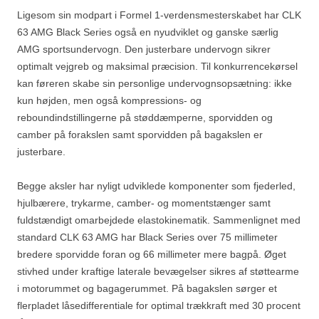
Ligesom sin modpart i Formel 1-verdensmesterskabet har CLK
63 AMG Black Series også en nyudviklet og ganske særlig
AMG sportsundervogn. Den justerbare undervogn sikrer
optimalt vejgreb og maksimal præcision. Til konkurrencekørsel
kan føreren skabe sin personlige undervognsopsætning: ikke
kun højden, men også kompressions- og
reboundindstillingerne på støddæmperne, sporvidden og
camber på forakslen samt sporvidden på bagakslen er
justerbare.
Begge aksler har nyligt udviklede komponenter som fjederled,
hjulbærere, trykarme, camber- og momentstænger samt
fuldstændigt omarbejdede elastokinematik. Sammenlignet med
standard CLK 63 AMG har Black Series over 75 millimeter
bredere sporvidde foran og 66 millimeter mere bagpå. Øget
stivhed under kraftige laterale bevægelser sikres af støttearme
i motorummet og bagagerummet. På bagakslen sørger et
flerpladet låsedifferentiale for optimal trækkraft med 30 procent