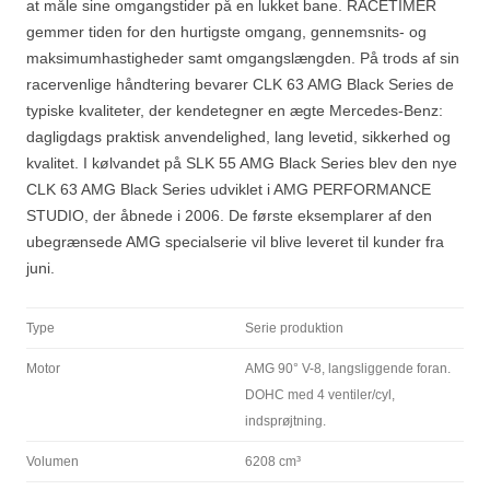
at måle sine omgangstider på en lukket bane. RACETIMER
gemmer tiden for den hurtigste omgang, gennemsnits- og
maksimumhastigheder samt omgangslængden. På trods af sin
racervenlige håndtering bevarer CLK 63 AMG Black Series de
typiske kvaliteter, der kendetegner en ægte Mercedes-Benz:
dagligdags praktisk anvendelighed, lang levetid, sikkerhed og
kvalitet. I kølvandet på SLK 55 AMG Black Series blev den nye
CLK 63 AMG Black Series udviklet i AMG PERFORMANCE
STUDIO, der åbnede i 2006. De første eksemplarer af den
ubegrænsede AMG specialserie vil blive leveret til kunder fra
juni.
Type
Serie produktion
Motor
AMG 90° V-8, langsliggende foran.
DOHC med 4 ventiler/cyl,
indsprøjtning.
Volumen
6208 cm³