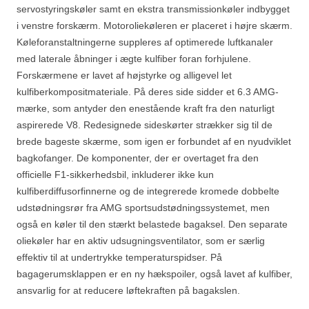
servostyringskøler samt en ekstra transmissionkøler indbygget
i venstre forskærm. Motoroliekøleren er placeret i højre skærm.
Køleforanstaltningerne suppleres af optimerede luftkanaler
med laterale åbninger i ægte kulfiber foran forhjulene.
Forskærmene er lavet af højstyrke og alligevel let
kulfiberkompositmateriale. På deres side sidder et 6.3 AMG-
mærke, som antyder den enestående kraft fra den naturligt
aspirerede V8. Redesignede sideskørter strækker sig til de
brede bageste skærme, som igen er forbundet af en nyudviklet
bagkofanger. De komponenter, der er overtaget fra den
officielle F1-sikkerhedsbil, inkluderer ikke kun
kulfiberdiffusorfinnerne og de integrerede kromede dobbelte
udstødningsrør fra AMG sportsudstødningssystemet, men
også en køler til den stærkt belastede bagaksel. Den separate
oliekøler har en aktiv udsugningsventilator, som er særlig
effektiv til at undertrykke temperaturspidser. På
bagagerumsklappen er en ny hækspoiler, også lavet af kulfiber,
ansvarlig for at reducere løftekraften på bagakslen.