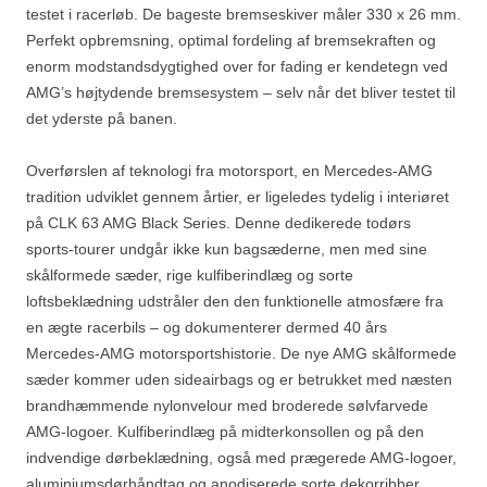
testet i racerløb. De bageste bremseskiver måler 330 x 26 mm.
Perfekt opbremsning, optimal fordeling af bremsekraften og
enorm modstandsdygtighed over for fading er kendetegn ved
AMG’s højtydende bremsesystem – selv når det bliver testet til
det yderste på banen.
Overførslen af teknologi fra motorsport, en Mercedes-AMG
tradition udviklet gennem årtier, er ligeledes tydelig i interiøret
på CLK 63 AMG Black Series. Denne dedikerede todørs
sports-tourer undgår ikke kun bagsæderne, men med sine
skålformede sæder, rige kulfiberindlæg og sorte
loftsbeklædning udstråler den den funktionelle atmosfære fra
en ægte racerbils – og dokumenterer dermed 40 års
Mercedes-AMG motorsportshistorie. De nye AMG skålformede
sæder kommer uden sideairbags og er betrukket med næsten
brandhæmmende nylonvelour med broderede sølvfarvede
AMG-logoer. Kulfiberindlæg på midterkonsollen og på den
indvendige dørbeklædning, også med prægerede AMG-logoer,
aluminiumsdørhåndtag og anodiserede sorte dekorribber