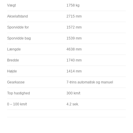
Vægt
1758 kg
Akselafstand
2715 mm
Sporvidde for
1572 mm
Sporvidde bag
1539 mm
Længde
4638 mm
Bredde
1740 mm
Højde
1414 mm
Gearkasse
7-trins automatisk og manuel
Top hastighed
300 km/t
0 – 100 km/t
4.2 sek.