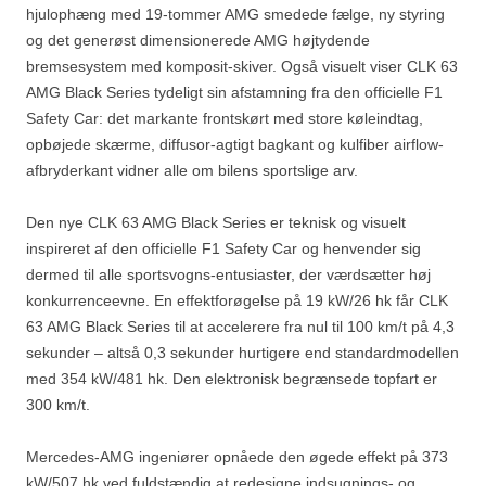
hjulophæng med 19-tommer AMG smedede fælge, ny styring
og det generøst dimensionerede AMG højtydende
bremsesystem med komposit-skiver. Også visuelt viser CLK 63
AMG Black Series tydeligt sin afstamning fra den officielle F1
Safety Car: det markante frontskørt med store køleindtag,
opbøjede skærme, diffusor-agtigt bagkant og kulfiber airflow-
afbryderkant vidner alle om bilens sportslige arv.
Den nye CLK 63 AMG Black Series er teknisk og visuelt
inspireret af den officielle F1 Safety Car og henvender sig
dermed til alle sportsvogns-entusiaster, der værdsætter høj
konkurrenceevne. En effektforøgelse på 19 kW/26 hk får CLK
63 AMG Black Series til at accelerere fra nul til 100 km/t på 4,3
sekunder – altså 0,3 sekunder hurtigere end standardmodellen
med 354 kW/481 hk. Den elektronisk begrænsede topfart er
300 km/t.
Mercedes-AMG ingeniører opnåede den øgede effekt på 373
kW/507 hk ved fuldstændig at redesigne indsugnings- og