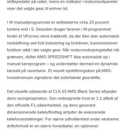
skiftepedaler på rattet, mens en indikator i instrumentpanelet
viser det valgte gear til enhver tid.
I M-manuelprogrammet er skiftetiderne cirka 20 procent
kortere end i S. Desuden drager føreren i M-programmet
fordel af V8’ernes store trækkraft, da der ikke sker automatisk
nedskiftning ved fuld belastning og kickdown; transmissionen
forbliver altid i det valgte gear. Når motoromdrejningstallet når
grænsen, skifter AMG SPEEDSHIFT ikke automatisk op i
manuel køreprogram – og understøtter dermed en dynamisk
kørestil på racerbane. Et visuelt opskiftningsikon på AMG-
hovedmenuen signalerer det anbefalede gearskifte.
Det visuelle udseende af CLK 63 AMG Black Series afspejler
dens racinginspiration. Den redesignede front er 1:1 afledt af
den officielle F1-sikkerhedsbil, og dens generøst
dimensionerede køleluftindtag antyder de avancerede
køleforanstaltninger. For større udholdenhed under ekstreme
driftsforhold er en større hovedkøler, en optimeret