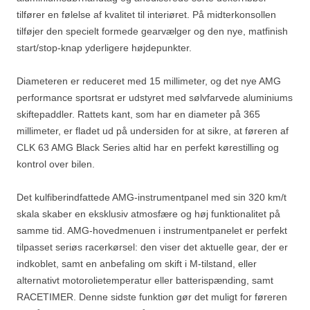
tilfører en følelse af kvalitet til interiøret. På midterkonsollen
tilføjer den specielt formede gearvælger og den nye, matfinish
start/stop-knap yderligere højdepunkter.
Diameteren er reduceret med 15 millimeter, og det nye AMG
performance sportsrat er udstyret med sølvfarvede aluminiums
skiftepaddler. Rattets kant, som har en diameter på 365
millimeter, er fladet ud på undersiden for at sikre, at føreren af
CLK 63 AMG Black Series altid har en perfekt kørestilling og
kontrol over bilen.
Det kulfiberindfattede AMG-instrumentpanel med sin 320 km/t
skala skaber en eksklusiv atmosfære og høj funktionalitet på
samme tid. AMG-hovedmenuen i instrumentpanelet er perfekt
tilpasset seriøs racerkørsel: den viser det aktuelle gear, der er
indkoblet, samt en anbefaling om skift i M-tilstand, eller
alternativt motorolietemperatur eller batterispænding, samt
RACETIMER. Denne sidste funktion gør det muligt for føreren