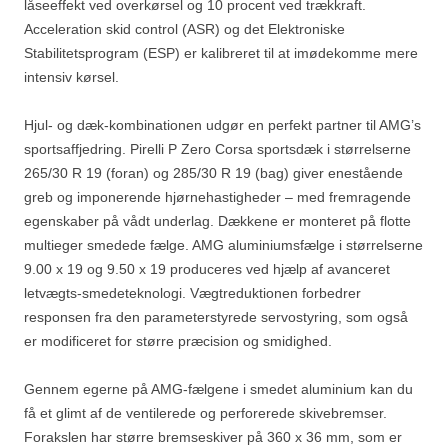
låseeffekt ved overkørsel og 10 procent ved trækkraft.
Acceleration skid control (ASR) og det Elektroniske
Stabilitetsprogram (ESP) er kalibreret til at imødekomme mere
intensiv kørsel.
Hjul- og dæk-kombinationen udgør en perfekt partner til AMG’s
sportsaffjedring. Pirelli P Zero Corsa sportsdæk i størrelserne
265/30 R 19 (foran) og 285/30 R 19 (bag) giver enestående
greb og imponerende hjørnehastigheder – med fremragende
egenskaber på vådt underlag. Dækkene er monteret på flotte
multieger smedede fælge. AMG aluminiumsfælge i størrelserne
9.00 x 19 og 9.50 x 19 produceres ved hjælp af avanceret
letvægts-smedeteknologi. Vægtreduktionen forbedrer
responsen fra den parameterstyrede servostyring, som også
er modificeret for større præcision og smidighed.
Gennem egerne på AMG-fælgene i smedet aluminium kan du
få et glimt af de ventilerede og perforerede skivebremser.
Forakslen har større bremseskiver på 360 x 36 mm, som er