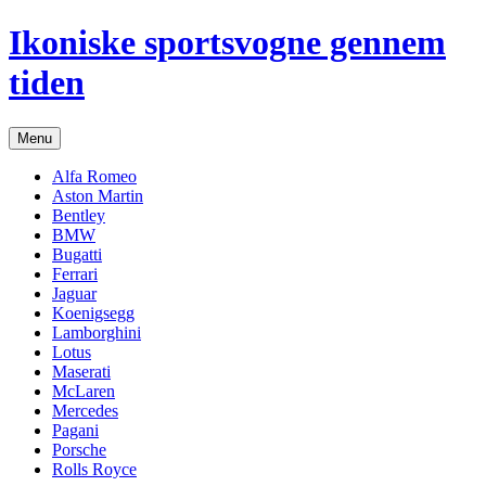
Hop
Ikoniske sportsvogne gennem
til
indhold
tiden
Menu
Alfa Romeo
Aston Martin
Bentley
BMW
Bugatti
Ferrari
Jaguar
Koenigsegg
Lamborghini
Lotus
Maserati
McLaren
Mercedes
Pagani
Porsche
Rolls Royce