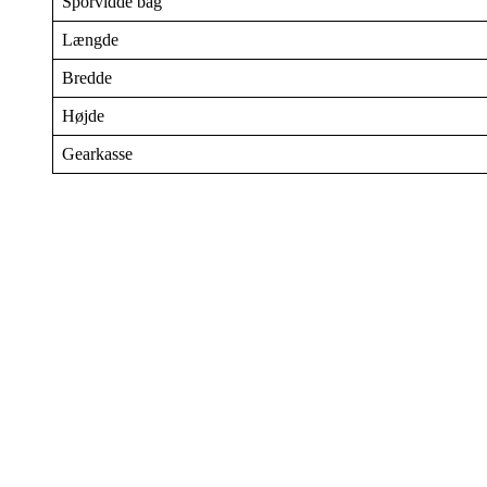
Sporvidde bag
Længde
Bredde
Højde
Gearkasse