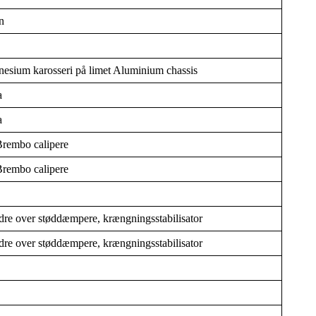
n
esium karosseri på limet Aluminium chassis
a
a
rembo calipere
rembo calipere
dre over støddæmpere, krængningsstabilisator
dre over støddæmpere, krængningsstabilisator