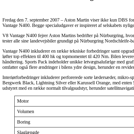
Fredag den 7. september 2007 – Aston Martin viser ikke kun DBS fo
Vantage N400. Begge specialudgaver er inspireret af selskabets nylig
V8 Vantage N400 fejrer Aston Martins bedrifter på Nürburgring, hv
tester alle sine landevejsbiler grundigt på Nürburgring Nordschleife
Vantage N400 inkluderer en række tekniske forbedringer samt opgrader
løfter top effekten til 400 hk og topmomentet til 420 Nm. Bilen lever
håndtering. Sports Pack indeholder unikke letvægtsalufælge med graf
omfatter også flere ændringer i bilens ydre design, herunder en revid
Interiørforbedringer inkluderer perforerede sorte lædersæder, mikro-
Bergwerk Black, Lightning Silver eller Karussell Orange, med enten 
udstyret med en række normalt tilvalgsudstyr, herunder satellitnavi
Motor
Volumen
Boring
Slaglængde