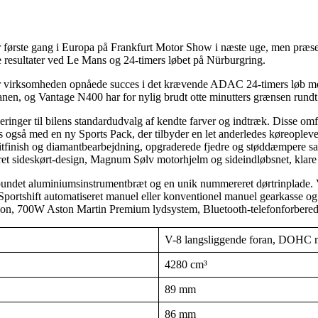
r første gang i Europa på Frankfurt Motor Show i næste uge, men præ
e resultater ved Le Mans og 24-timers løbet på Nürburgring.
or virksomheden opnåede succes i det krævende ADAC 24-timers løb m
-banen, og Vantage N400 har for nylig brudt otte minutters grænsen run
inger til bilens standardudvalg af kendte farver og indtræk. Disse omfa
es også med en ny Sports Pack, der tilbyder en let anderledes køreoplev
itfinish og diamantbearbejdning, opgraderede fjedre og støddæmpere sa
eret sideskørt-design, Magnum Sølv motorhjelm og sideindløbsnet, klare 
spundet aluminiumsinstrumentbræt og en unik nummereret dørtrinplade. 
Sportshift automatiseret manuel eller konventionel manuel gearkasse o
gation, 700W Aston Martin Premium lydsystem, Bluetooth-telefonforbere
V-8 langsliggende foran, DOHC me
4280 cm³
89 mm
86 mm