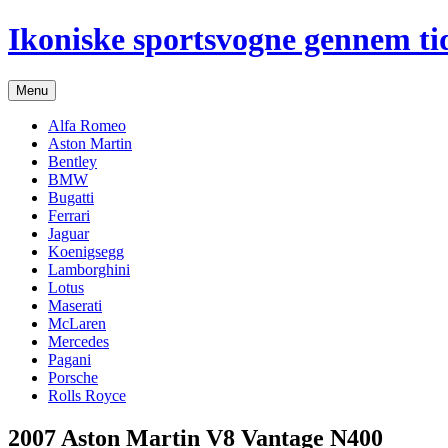
Hop
Ikoniske sportsvogne gennem ti
til
indhold
Menu
Alfa Romeo
Aston Martin
Bentley
BMW
Bugatti
Ferrari
Jaguar
Koenigsegg
Lamborghini
Lotus
Maserati
McLaren
Mercedes
Pagani
Porsche
Rolls Royce
2007 Aston Martin V8 Vantage N400