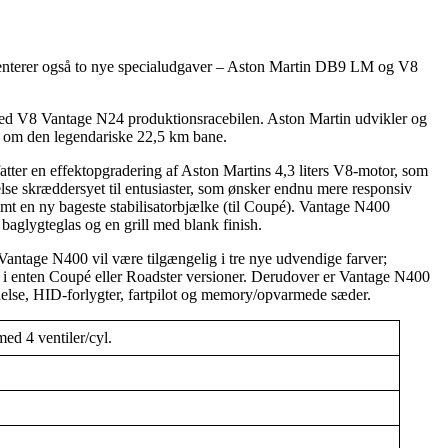
senterer også to nye specialudgaver – Aston Martin DB9 LM og V8
ed V8 Vantage N24 produktionsracebilen. Aston Martin udvikler og
dt om den legendariske 22,5 km bane.
tter en effektopgradering af Aston Martins 4,3 liters V8-motor, som
else skræddersyet til entusiaster, som ønsker endnu mere responsiv
mt en ny bageste stabilisatorbjælke (til Coupé). Vantage N400
baglygteglas og en grill med blank finish.
Vantage N400 vil være tilgængelig i tre nye udvendige farver;
g i enten Coupé eller Roadster versioner. Derudover er Vantage N400
delse, HID-forlygter, fartpilot og memory/opvarmede sæder.
d 4 ventiler/cyl.