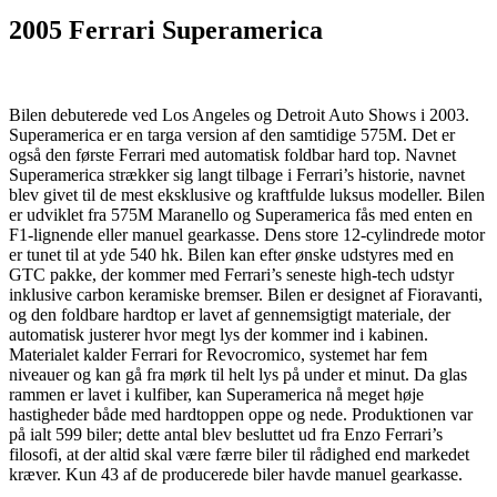
2005 Ferrari Superamerica
Bilen debuterede ved Los Angeles og Detroit Auto Shows i 2003.
Superamerica er en targa version af den samtidige 575M. Det er
også den første Ferrari med automatisk foldbar hard top. Navnet
Superamerica strækker sig langt tilbage i Ferrari’s historie, navnet
blev givet til de mest eksklusive og kraftfulde luksus modeller. Bilen
er udviklet fra 575M Maranello og Superamerica fås med enten en
F1-lignende eller manuel gearkasse. Dens store 12-cylindrede motor
er tunet til at yde 540 hk. Bilen kan efter ønske udstyres med en
GTC pakke, der kommer med Ferrari’s seneste high-tech udstyr
inklusive carbon keramiske bremser. Bilen er designet af Fioravanti,
og den foldbare hardtop er lavet af gennemsigtigt materiale, der
automatisk justerer hvor megt lys der kommer ind i kabinen.
Materialet kalder Ferrari for Revocromico, systemet har fem
niveauer og kan gå fra mørk til helt lys på under et minut. Da glas
rammen er lavet i kulfiber, kan Superamerica nå meget høje
hastigheder både med hardtoppen oppe og nede. Produktionen var
på ialt 599 biler; dette antal blev besluttet ud fra Enzo Ferrari’s
filosofi, at der altid skal være færre biler til rådighed end markedet
kræver. Kun 43 af de producerede biler havde manuel gearkasse.