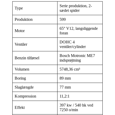
Serie produktion, 2-
Type
sædet spider
Produktion
599
65° V12, langsliggende
Motor
foran
DOHC 4
Ventiler
ventiler/cylinder
Bosch Motronic ME7
Benzin tilførsel
indsprøjtning
Volumen
5748,36 cm³
Boring
89 mm
Slaglængde
77 mm
Kompression
11,2:1
397 kw / 540 hk ved
Effekt
7250 o/min