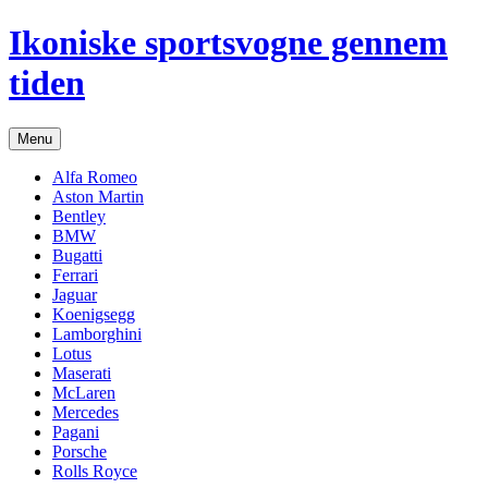
Hop
Ikoniske sportsvogne gennem
til
indhold
tiden
Menu
Alfa Romeo
Aston Martin
Bentley
BMW
Bugatti
Ferrari
Jaguar
Koenigsegg
Lamborghini
Lotus
Maserati
McLaren
Mercedes
Pagani
Porsche
Rolls Royce