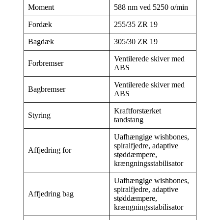
Moment
588 nm ved 5250 o/min
Fordæk
255/35 ZR 19
Bagdæk
305/30 ZR 19
Ventilerede skiver med
Forbremser
ABS
Ventilerede skiver med
Bagbremser
ABS
Kraftforstærket
Styring
tandstang
Uafhængige wishbones,
spiralfjedre, adaptive
Affjedring for
støddæmpere,
krængningsstabilisator
Uafhængige wishbones,
spiralfjedre, adaptive
Affjedring bag
støddæmpere,
krængningsstabilisator