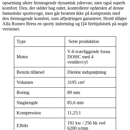
opsætning sikrer fremragende dynamisk ydeevne, men også superb
komfort. Den, der sidder bag rattet, kontrollerer opførslen af denne
fantastiske sportsvogn, men går bestemt ikke på kompromis med
den fremragende komfort, som affjedringen garanterer. Hertil tilføjer
Alfa Romeo Brera en sporty indretning og Q4 firehjulstræk på nogle
versioner.
Type
Serie produktion
V-6 tværliggende foran.
Motor
DOHC med 4
ventiler/cyl
Benzin tilførsel
Direkte indsprøjtning
Volumen
3195 cm³
Boring
89 mm
Slaglængde
85,6 mm
Kompression
11,25:1
191 kw / 256 hk ved
Effekt
6200 o/min