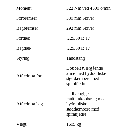
Moment
322 Nm ved 4500 o/min
Forbremser
330 mm Skiver
Bagbremser
292 mm Skiver
Fordæk
225/50 R 17
Bagdæk
225/50 R 17
Styring
Tandstang
Dobbelt tværgående
arme med hydrauliske
Affjedring for
støddæmpere med
spiralfjedre
Uafhængige
multilinkophæng med
Affjedring bag
hydrauliske
støddæmpere med
spiralfjedre
Vægt
1605 kg