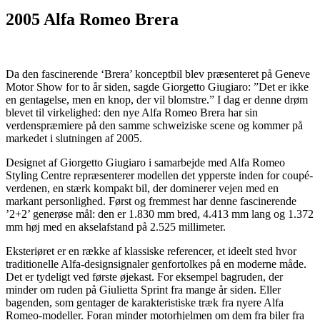
2005 Alfa Romeo Brera
Da den fascinerende ‘Brera’ konceptbil blev præsenteret på Geneve
Motor Show for to år siden, sagde Giorgetto Giugiaro: ”Det er ikke
en gentagelse, men en knop, der vil blomstre.” I dag er denne drøm
blevet til virkelighed: den nye Alfa Romeo Brera har sin
verdenspræmiere på den samme schweiziske scene og kommer på
markedet i slutningen af 2005.
Designet af Giorgetto Giugiaro i samarbejde med Alfa Romeo
Styling Centre repræsenterer modellen det ypperste inden for coupé-
verdenen, en stærk kompakt bil, der dominerer vejen med en
markant personlighed. Først og fremmest har denne fascinerende
’2+2’ generøse mål: den er 1.830 mm bred, 4.413 mm lang og 1.372
mm høj med en akselafstand på 2.525 millimeter.
Eksteriøret er en række af klassiske referencer, et ideelt sted hvor
traditionelle Alfa-designsignaler genfortolkes på en moderne måde.
Det er tydeligt ved første øjekast. For eksempel bagruden, der
minder om ruden på Giulietta Sprint fra mange år siden. Eller
bagenden, som gentager de karakteristiske træk fra nyere Alfa
Romeo-modeller. Foran minder motorhjelmen om dem fra biler fra