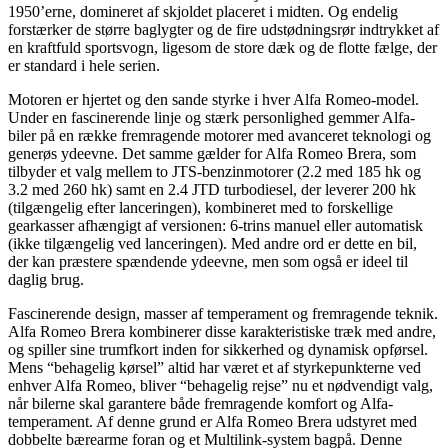
1950’erne, domineret af skjoldet placeret i midten. Og endelig
forstærker de større baglygter og de fire udstødningsrør indtrykket af
en kraftfuld sportsvogn, ligesom de store dæk og de flotte fælge, der
er standard i hele serien.
Motoren er hjertet og den sande styrke i hver Alfa Romeo-model.
Under en fascinerende linje og stærk personlighed gemmer Alfa-
biler på en række fremragende motorer med avanceret teknologi og
generøs ydeevne. Det samme gælder for Alfa Romeo Brera, som
tilbyder et valg mellem to JTS-benzinmotorer (2.2 med 185 hk og
3.2 med 260 hk) samt en 2.4 JTD turbodiesel, der leverer 200 hk
(tilgængelig efter lanceringen), kombineret med to forskellige
gearkasser afhængigt af versionen: 6-trins manuel eller automatisk
(ikke tilgængelig ved lanceringen). Med andre ord er dette en bil,
der kan præstere spændende ydeevne, men som også er ideel til
daglig brug.
Fascinerende design, masser af temperament og fremragende teknik.
Alfa Romeo Brera kombinerer disse karakteristiske træk med andre,
og spiller sine trumfkort inden for sikkerhed og dynamisk opførsel.
Mens “behagelig kørsel” altid har været et af styrkepunkterne ved
enhver Alfa Romeo, bliver “behagelig rejse” nu et nødvendigt valg,
når bilerne skal garantere både fremragende komfort og Alfa-
temperament. Af denne grund er Alfa Romeo Brera udstyret med
dobbelte bærearme foran og et Multilink-system bagpå. Denne