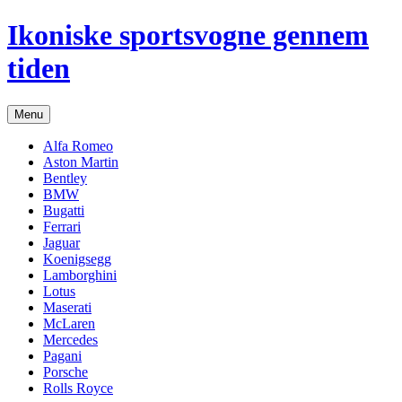
Hop
Ikoniske sportsvogne gennem
til
indhold
tiden
Menu
Alfa Romeo
Aston Martin
Bentley
BMW
Bugatti
Ferrari
Jaguar
Koenigsegg
Lamborghini
Lotus
Maserati
McLaren
Mercedes
Pagani
Porsche
Rolls Royce