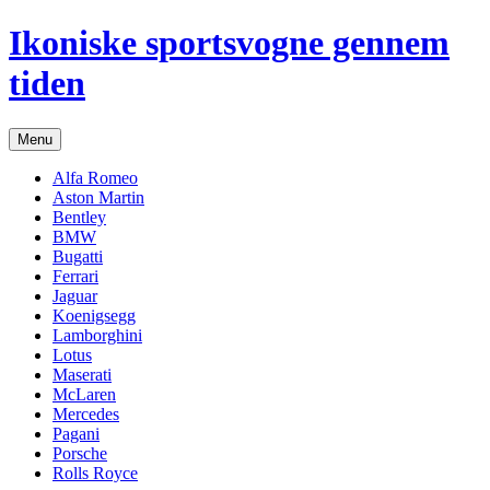
Hop
Ikoniske sportsvogne gennem
til
indhold
tiden
Menu
Alfa Romeo
Aston Martin
Bentley
BMW
Bugatti
Ferrari
Jaguar
Koenigsegg
Lamborghini
Lotus
Maserati
McLaren
Mercedes
Pagani
Porsche
Rolls Royce