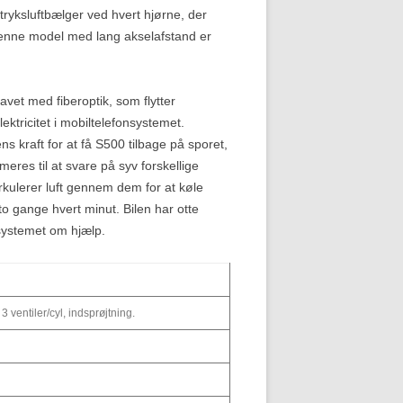
tryksluftbælger ved hvert hjørne, der
n denne model med lang akselafstand er
vet med fiberoptik, som flytter
ktricitet i mobiltelefonsystemet.
 kraft for at få S500 tilbage på sporet,
es til at svare på syv forskellige
kulerer luft gennem dem for at køle
 gange hvert minut. Bilen har otte
ssystemet om hjælp.
ventiler/cyl, indsprøjtning.