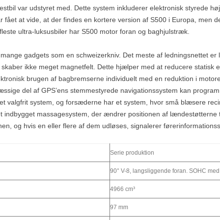
estbil var udstyret med. Dette system inkluderer elektronisk styrede høj
 har fået at vide, at der findes en kortere version af S500 i Europa, me
leste ultra-luksusbiler har S500 motor foran og baghjulstræk.
 mange gadgets som en schweizerkniv. Det meste af ledningsnettet er la
kaber ikke meget magnetfelt. Dette hjælper med at reducere statisk ele
tronisk brugen af bagbremserne individuelt med en reduktion i motorens
mæssige del af GPS’ens stemmestyrede navigationssystem kan programmer
valgfrit system, og forsæderne har et system, hvor små blæsere recir
 indbygget massagesystem, der ændrer positionen af lændestøtterne to
en, og hvis en eller flere af dem udløses, signalerer førerinformation
Serie produktion
90° V-8, langsliggende foran. SOHC med 3 
4966 cm³
97 mm