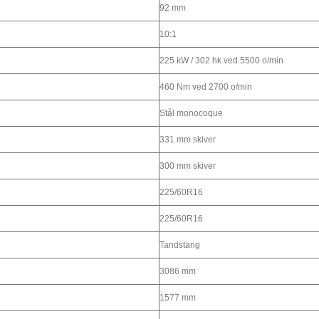
92 mm
10:1
225 kW / 302 hk ved 5500 o/min
460 Nm ved 2700 o/min
Stål monocoque
331 mm skiver
300 mm skiver
225/60R16
225/60R16
Tandstang
3086 mm
1577 mm