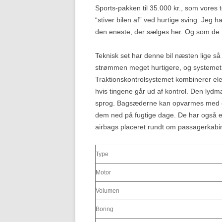
Sports-pakken til 35.000 kr., som vores t
“stiver bilen af” ved hurtige sving. Jeg
den eneste, der sælges her. Og som de f
Teknisk set har denne bil næsten lige så
strømmen meget hurtigere, og systemet s
Traktionskontrolsystemet kombinerer elek
hvis tingene går ud af kontrol. Den lyd
sprog. Bagsæderne kan opvarmes med et 
dem ned på fugtige dage. De har også et
airbags placeret rundt om passagerkabin
Type
Motor
Volumen
Boring