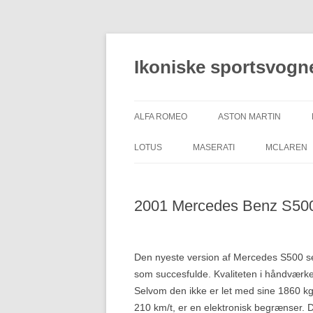
Hop
til
indhold
Ikoniske sportsvogn
ALFA ROMEO
ASTON MARTIN
LOTUS
MASERATI
MCLAREN
2001 Mercedes Benz S50
Den nyeste version af Mercedes S500 seda
som succesfulde. Kvaliteten i håndværket 
Selvom den ikke er let med sine 1860 kg,
210 km/t, er en elektronisk begrænser. 