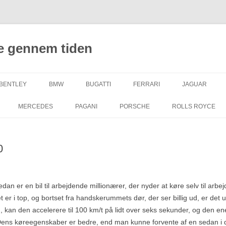
e gennem tiden
BENTLEY
BMW
BUGATTI
FERRARI
JAGUAR
MERCEDES
PAGANI
PORSCHE
ROLLS ROYCE
0
n er en bil til arbejdende millionærer, der nyder at køre selv til arbe
er i top, og bortset fra handskerummets dør, der ser billig ud, er det umu
 kan den accelerere til 100 km/t på lidt over seks sekunder, og den ene
Dens køreegenskaber er bedre, end man kunne forvente af en sedan i d