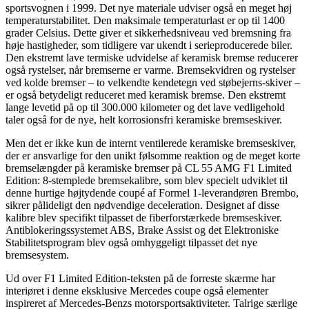
sportsvognen i 1999. Det nye materiale udviser også en meget høj
temperaturstabilitet. Den maksimale temperaturlast er op til 1400
grader Celsius. Dette giver et sikkerhedsniveau ved bremsning fra
høje hastigheder, som tidligere var ukendt i serieproducerede biler.
Den ekstremt lave termiske udvidelse af keramisk bremse reducerer
også rystelser, når bremserne er varme. Bremsekvidren og rystelser
ved kolde bremser – to velkendte kendetegn ved støbejerns-skiver –
er også betydeligt reduceret med keramisk bremse. Den ekstremt
lange levetid på op til 300.000 kilometer og det lave vedligehold
taler også for de nye, helt korrosionsfri keramiske bremseskiver.
Men det er ikke kun de internt ventilerede keramiske bremseskiver,
der er ansvarlige for den unikt følsomme reaktion og de meget korte
bremselængder på keramiske bremser på CL 55 AMG F1 Limited
Edition: 8-stemplede bremsekalibre, som blev specielt udviklet til
denne hurtige højtydende coupé af Formel 1-leverandøren Brembo,
sikrer pålideligt den nødvendige deceleration. Designet af disse
kalibre blev specifikt tilpasset de fiberforstærkede bremseskiver.
Antiblokeringssystemet ABS, Brake Assist og det Elektroniske
Stabilitetsprogram blev også omhyggeligt tilpasset det nye
bremsesystem.
Ud over F1 Limited Edition-teksten på de forreste skærme har
interiøret i denne eksklusive Mercedes coupe også elementer
inspireret af Mercedes-Benzs motorsportsaktiviteter. Talrige særlige