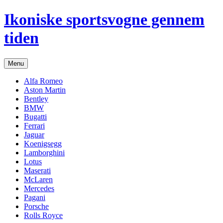
Hop
Ikoniske sportsvogne gennem
til
indhold
tiden
Menu
Alfa Romeo
Aston Martin
Bentley
BMW
Bugatti
Ferrari
Jaguar
Koenigsegg
Lamborghini
Lotus
Maserati
McLaren
Mercedes
Pagani
Porsche
Rolls Royce