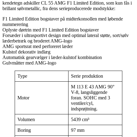
kendetegn adskiller CL 55 AMG F1 Limited Edition, som kun fås i
brillant sølvmetallic, fra dens serieproducerede modstykke:
F1 Limited Edition bogstaver på midterkonsollen med løbende
nummerering
Oplyste dørtrin med F1 Limited Edition bogstaver
Forsæder i ultrasportivt design med optimal lateral støtte, sort/sølv
læderbetræk og broderet AMG-logo
AMG sportsrat med perforeret læder
Kulstof dekorativ indlæg
Automatisk gearvælger i læder-kulstof kombination
Gulvmåtter med AMG-logo
Type
Serie produktion
M 113 E 43 AMG 90°
V-8, langsliggende
Motor
foran. SOHC med 3
ventiler/cyl,
indsprøjtning.
Volumen
5439 cm³
Boring
97 mm