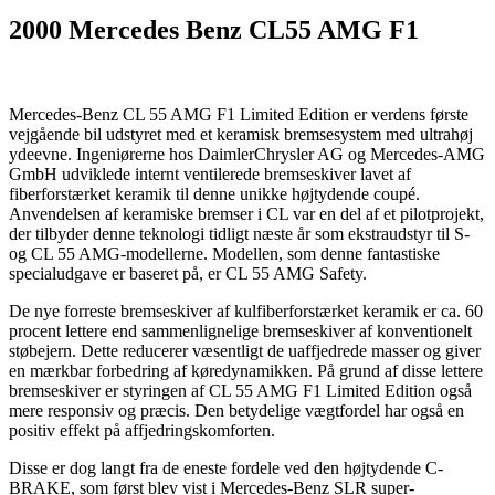
2000 Mercedes Benz CL55 AMG F1
Mercedes-Benz CL 55 AMG F1 Limited Edition er verdens første
vejgående bil udstyret med et keramisk bremsesystem med ultrahøj
ydeevne. Ingeniørerne hos DaimlerChrysler AG og Mercedes-AMG
GmbH udviklede internt ventilerede bremseskiver lavet af
fiberforstærket keramik til denne unikke højtydende coupé.
Anvendelsen af keramiske bremser i CL var en del af et pilotprojekt,
der tilbyder denne teknologi tidligt næste år som ekstraudstyr til S-
og CL 55 AMG-modellerne. Modellen, som denne fantastiske
specialudgave er baseret på, er CL 55 AMG Safety.
De nye forreste bremseskiver af kulfiberforstærket keramik er ca. 60
procent lettere end sammenlignelige bremseskiver af konventionelt
støbejern. Dette reducerer væsentligt de uaffjedrede masser og giver
en mærkbar forbedring af køredynamikken. På grund af disse lettere
bremseskiver er styringen af CL 55 AMG F1 Limited Edition også
mere responsiv og præcis. Den betydelige vægtfordel har også en
positiv effekt på affjedringskomforten.
Disse er dog langt fra de eneste fordele ved den højtydende C-
BRAKE, som først blev vist i Mercedes-Benz SLR super-