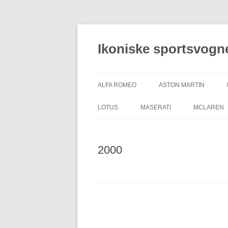
Hop
til
indhold
Ikoniske sportsvogn
ALFA ROMEO
ASTON MARTIN
LOTUS
MASERATI
MCLAREN
2000