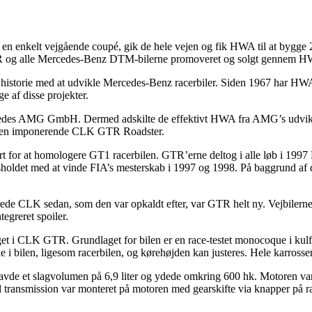
en enkelt vejgående coupé, gik de hele vejen og fik HWA til at bygge
GTR og alle Mercedes-Benz DTM-bilerne promoveret og solgt gennem 
storie med at udvikle Mercedes-Benz racerbiler. Siden 1967 har HWA
 af disse projekter.
des AMG GmbH. Dermed adskilte de effektivt HWA fra AMG’s udvikling
e den imponerende CLK GTR Roadster.
t for at homologere GT1 racerbilen. GTR’erne deltog i alle løb i 1
holdet med at vinde FIA’s mesterskab i 1997 og 1998. På baggrund af
ede CLK sedan, som den var opkaldt efter, var GTR helt ny. Vejbilerne 
tegreret spoiler.
get i CLK GTR. Grundlaget for bilen er en race-testet monocoque i kulfi
e i bilen, ligesom racerbilen, og kørehøjden kan justeres. Hele karrosseri
e et slagvolumen på 6,9 liter og ydede omkring 600 hk. Motoren var 
 transmission var monteret på motoren med gearskifte via knapper på rat