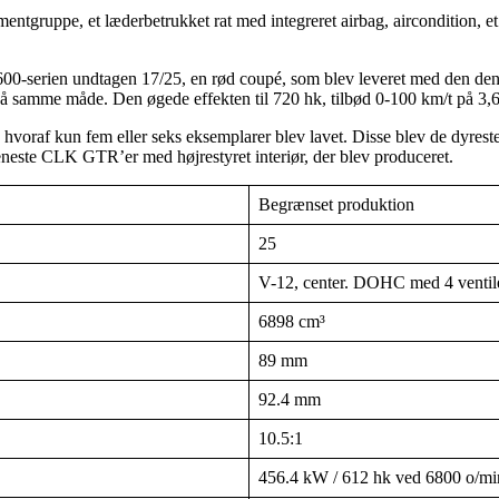
entgruppe, et læderbetrukket rat med integreret airbag, aircondition, et
S600-serien undtagen 17/25, en rød coupé, som blev leveret med den d
t på samme måde. Den øgede effekten til 720 hk, tilbød 0-100 km/t på 3,
 hvoraf kun fem eller seks eksemplarer blev lavet. Disse blev de dyreste
 eneste CLK GTR’er med højrestyret interiør, der blev produceret.
Begrænset produktion
25
V-12, center. DOHC med 4 ventiler
6898 cm³
89 mm
92.4 mm
10.5:1
456.4 kW / 612 hk ved 6800 o/mi