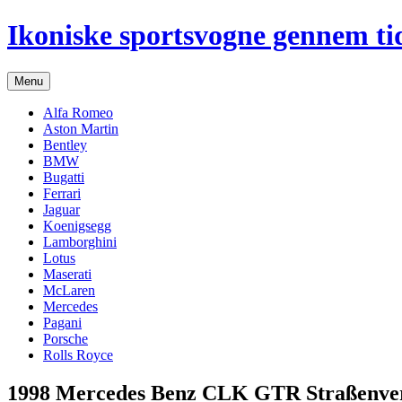
Hop
Ikoniske sportsvogne gennem ti
til
indhold
Menu
Alfa Romeo
Aston Martin
Bentley
BMW
Bugatti
Ferrari
Jaguar
Koenigsegg
Lamborghini
Lotus
Maserati
McLaren
Mercedes
Pagani
Porsche
Rolls Royce
1998 Mercedes Benz CLK GTR Straßenve