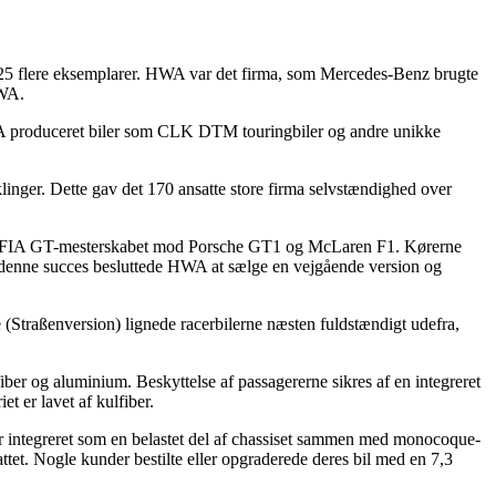
 25 flere eksemplarer. HWA var det firma, som Mercedes-Benz brugte
HWA.
 produceret biler som CLK DTM touringbiler og andre unikke
er. Dette gav det 170 ansatte store firma selvstændighed over
997 FIA GT-mesterskabet mod Porsche GT1 og McLaren F1. Kørerne
 denne succes besluttede HWA at sælge en vejgående version og
(Straßenversion) lignede racerbilerne næsten fuldstændigt udefra,
ber og aluminium. Beskyttelse af passagererne sikres af en integreret
et er lavet af kulfiber.
integreret som en belastet del af chassiset sammen med monocoque-
tet. Nogle kunder bestilte eller opgraderede deres bil med en 7,3