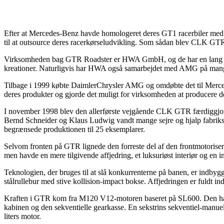
Efter at Mercedes-Benz havde homologeret deres GT1 racerbiler med 
til at outsource deres racerkørseludvikling. Som sådan blev CLK 
Virksomheden bag GTR Roadster er HWA GmbH, og de har en lang hi
kreationer. Naturligvis har HWA også samarbejdet med AMG på mange
Tilbage i 1999 købte DaimlerChrysler AMG og omdøbte det til Merce
deres produkter og gjorde det muligt for virksomheden at producer
I november 1998 blev den allerførste vejgående CLK GTR færdiggjor
Bernd Schneider og Klaus Ludwig vandt mange sejre og hjalp fabriks
begrænsede produktionen til 25 eksemplarer.
Selvom fronten på GTR lignede den forreste del af den frontmotoriser
men havde en mere tilgivende affjedring, et luksuriøst interiør og en in
Teknologien, der bruges til at slå konkurrenterne på banen, er indbyg
stålrullebur med stive kollision-impact bokse. Affjedringen er fuldt ind
Kraften i GTR kom fra M120 V12-motoren baseret på SL600. Den havd
kabinen og den sekventielle gearkasse. En sekstrins sekventiel-manuel
liters motor.