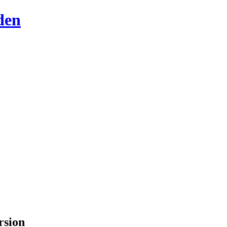
den
rsion