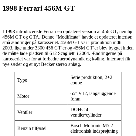
1998 Ferrari 456M GT
I 1998 introducerede Ferrari en opdateret version af 456 GT, nemlig
456M GT og GTA. Denne “Modificata” havde et opdateret interiør,
små ændringer på karosseriet. 456M GT var i produktion indtil
2003, lige under 3300 456 GT’er og 456M GT’er blev bygget inden
de måtte lade pladsen til 612 Scaglietti i 2004. Ændringerne på
karosseriet var for at forbedre aerodynamik og køling. Interiøret fik
nye sæder og et nyt Becker stereo anlæg.
Serie produktion, 2+2
Type
coupé
65° V12, langsliggende
Motor
foran
DOHC 4
Ventiler
ventiler/cylinder
Bosch Motronic M5.2
Benzin tilførsel
elektronisk indsprøjtning