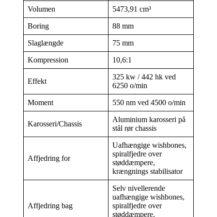
Volumen
5473,91 cm³
Boring
88 mm
Slaglængde
75 mm
Kompression
10,6:1
325 kw / 442 hk ved
Effekt
6250 o/min
Moment
550 nm ved 4500 o/min
Aluminium karosseri på
Karosseri/Chassis
stål rør chassis
Uafhængige wishbones,
spiralfjedre over
Affjedring for
støddæmpere,
krængnings stabilisator
Selv nivellerende
uafhængige wishbones,
Affjedring bag
spiralfjedre over
støddæmpere,