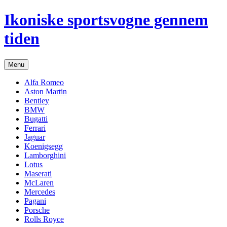
Hop
Ikoniske sportsvogne gennem
til
indhold
tiden
Menu
Alfa Romeo
Aston Martin
Bentley
BMW
Bugatti
Ferrari
Jaguar
Koenigsegg
Lamborghini
Lotus
Maserati
McLaren
Mercedes
Pagani
Porsche
Rolls Royce