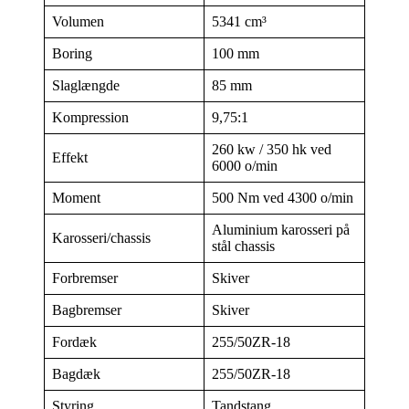
Volumen
5341 cm³
Boring
100 mm
Slaglængde
85 mm
Kompression
9,75:1
260 kw / 350 hk ved
Effekt
6000 o/min
Moment
500 Nm ved 4300 o/min
Aluminium karosseri på
Karosseri/chassis
stål chassis
Forbremser
Skiver
Bagbremser
Skiver
Fordæk
255/50ZR-18
Bagdæk
255/50ZR-18
Styring
Tandstang