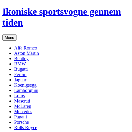
Hop
Ikoniske sportsvogne gennem
til
indhold
tiden
Menu
Alfa Romeo
Aston Martin
Bentley
BMW
Bugatti
Ferrari
Jaguar
Koenigsegg
Lamborghini
Lotus
Maserati
McLaren
Mercedes
Pagani
Porsche
Rolls Royce