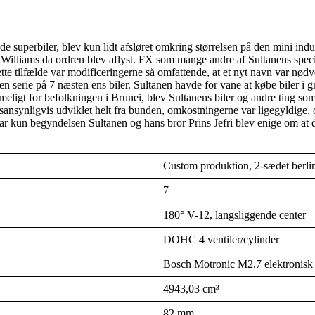
uperbiler, blev kun lidt afsløret omkring størrelsen på den mini indust
s Williams da ordren blev aflyst. FX som mange andre af Sultanens spe
tte tilfælde var modificeringerne så omfattende, at et nyt navn var nød
e i en serie på 7 næsten ens biler. Sultanen havde for vane at købe biler
ligt for befolkningen i Brunei, blev Sultanens biler og andre ting so
v sansynligvis udviklet helt fra bunden, omkostningerne var ligegyldige, 
ar kun begyndelsen Sultanen og hans bror Prins Jefri blev enige om at d
Custom produktion, 2-sædet berlin
7
180° V-12, langsliggende center
DOHC 4 ventiler/cylinder
Bosch Motronic M2.7 elektronisk 
4943,03 cm³
82 mm