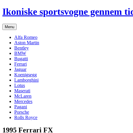
Hop
Ikoniske sportsvogne gennem ti
til
indhold
Menu
Alfa Romeo
Aston Martin
Bentley
BMW
Bugatti
Ferrari
Jaguar
Koenigsegg
Lamborghini
Lotus
Maserati
McLaren
Mercedes
Pagani
Porsche
Rolls Royce
1995 Ferrari FX