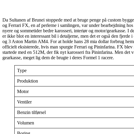
Da Sultanen af Brunei stoppede med at bruge penge på custom byggede s
og Ferrari FX, en af perlerne i samlingen, var under bearbejdning ho
nyere og sommetider bedre karosseri, interiør og motor/gearkasse. I de
er ikke blot en interessant bil i detaljerne, men det er også den fjerd
og 3 Aston Martin AM4. For at holde hans 28 mia dollar forbrug hemme
officielt eksisterede, hvis man spurgte Ferrari og Pininfarina. FX ble
startede med en 512M, der fik nyt karosseri fra Pininfarina. Men det v
gearkasse, meget lig dem de brugte i deres Formel 1 racere.
Type
Produktion
Motor
Ventiler
Benzin tilførsel
Volumen
Boring