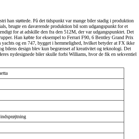
ri han støttede. På det tidspunkt var mange biler stadig i produktion
cials, brugte en daværende produktion bil som udgangspunkt for et
vendigt for at adskille den fra den 512M, der var udgangspunktet. Det
 i grupper. Han købte for eksempel to Ferrari F90, 6 Bentley Grand Prix
m yachts og en 747, bygget i hemmelighed, hvilket betyder at FX ikke
og bilens design blev kun begrænset af kreativitet og teknologi. Det
eres nydesignede biler skulle forbi Williams, hvor de fik en sekventiel
etta
indsprøjtning