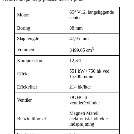
65° V12, langsliggende
Motor
center
Boring
88 mm
Slaglængde
47,95 mm
3
Volumen
3499,65 cm
Kompression
12,8:1
551 kW / 750 hk ved
Effekt
15300 o/min
Effekt/liter
214 hk/liter
DOHC 4
Ventiler
ventiler/cylinder
Magneti Marelli
Benzin tilførsel
elektronisk indirekte
indsprøjtning