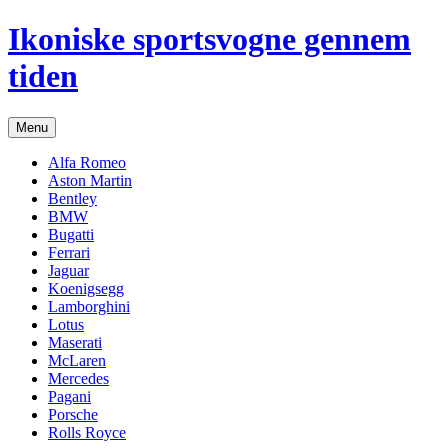
Hop
Ikoniske sportsvogne gennem
til
indhold
tiden
Menu
Alfa Romeo
Aston Martin
Bentley
BMW
Bugatti
Ferrari
Jaguar
Koenigsegg
Lamborghini
Lotus
Maserati
McLaren
Mercedes
Pagani
Porsche
Rolls Royce