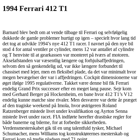
1994 Ferrari 412 T1
Barnard blev bedt om at vende tilbage til Ferrari og selvfølgelig
dukkede de gamle problemer hurtigt op igen – specielt hvor lang tid
det tog at udvikle 1994’s nye 412 T1 racer. I navnet på den nye bil
stod 4 for antal ventiler pr cylinder, mens 12 var antallet af cylindre
og T henviste til at gearkassen var monteret på tværs af motoren.
Akselafstanden var væsentlig længere og forhjulsaffjedringen,
selvom den så genkendelig ud, var ikke længere forbundet til
chassiset med lejer, men en fleksibel plade, da det var minimalt hvor
megen bevægelser der var i affjedringen. Cockpit dimensionerne var
øget ifølge 1995 regulativerne. Takket være denne bil fik Ferrari
endelig Grand Prix successer efter en meget lang pause. Sejr kom
med Gerhard Berger på Hockenheim, en bane hvor 412 T1’s V12
endelig kunne matche sine rivaler. Men desværre var dette år præget
af den tragiske weekend på Imola, hvor østrigeren Roland
Ratzenberger mistede livet under kvalifikation og Ayrton Senna
mistede livet under racet. FIA indførte herefter drastiske regler for
både banerne og bilerne, for at forbedre sikkerheden.
Verdensmesterskabet gik til en ung talentfuld tysker, Michael
Schumacher, mens Williams tog konstruktørernes mesterskab og
Ferrari kom på tredje pladsen med 71 point.