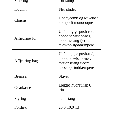
Smøring
Tør sump
Kobling
Fler-pladet
Honeycomb og kul-fiber
Chassis
komposit monocoque
Uafhængige push-rod,
dobbelte wishbones,
Affjedring for
torsionsstang fjedre,
teleskop støddæmpere
Uafhængige push-rod,
dobbelte wishbones,
Affjedring bag
torsionsstang fjedre,
teleskop støddæmpere
Bremser
Skiver
Elektro-hydraulisk 6-
Gearkasse
trins
Styring
Tandstang
Fordæk
25,0-10,0-13