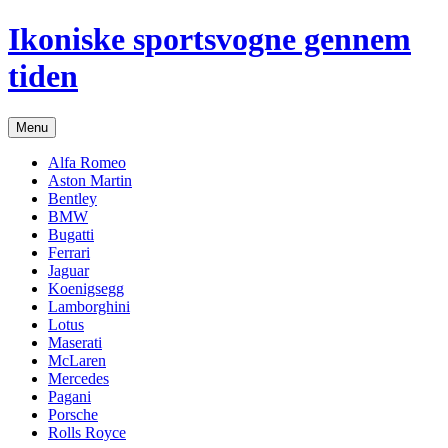
Hop
Ikoniske sportsvogne gennem
til
indhold
tiden
Menu
Alfa Romeo
Aston Martin
Bentley
BMW
Bugatti
Ferrari
Jaguar
Koenigsegg
Lamborghini
Lotus
Maserati
McLaren
Mercedes
Pagani
Porsche
Rolls Royce