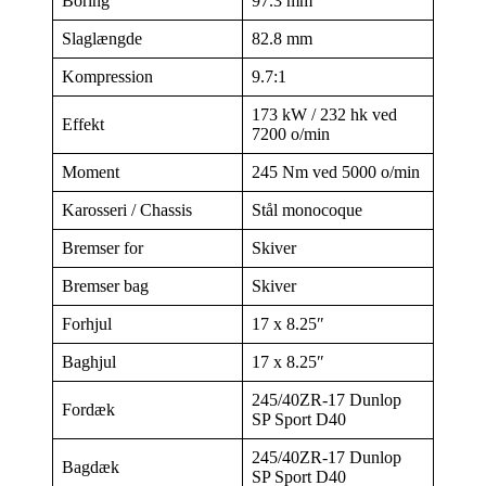
Boring
97.3 mm
Slaglængde
82.8 mm
Kompression
9.7:1
173 kW / 232 hk ved
Effekt
7200 o/min
Moment
245 Nm ved 5000 o/min
Karosseri / Chassis
Stål monocoque
Bremser for
Skiver
Bremser bag
Skiver
Forhjul
17 x 8.25″
Baghjul
17 x 8.25″
245/40ZR-17 Dunlop
Fordæk
SP Sport D40
245/40ZR-17 Dunlop
Bagdæk
SP Sport D40