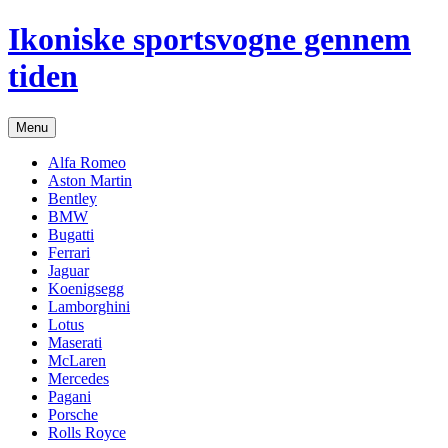
Hop
Ikoniske sportsvogne gennem
til
indhold
tiden
Menu
Alfa Romeo
Aston Martin
Bentley
BMW
Bugatti
Ferrari
Jaguar
Koenigsegg
Lamborghini
Lotus
Maserati
McLaren
Mercedes
Pagani
Porsche
Rolls Royce