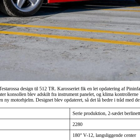
Testarossa design til 512 TR. Karosseriet fik en let opdatering af Pini
er konsollen blev adskilt fra instrument panelet, og klima kontrollerne 
n en ny motorhjelm. Designet blev opdateret, så det lå bedre i tråd med d
Serie produktion, 2-sædet berlinet
2280
180° V-12, langsliggende center