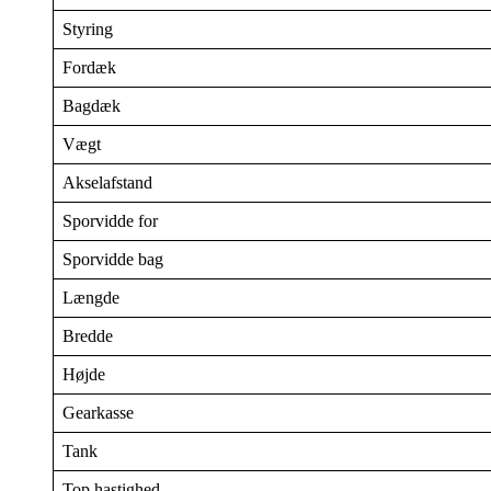
Styring
Fordæk
Bagdæk
Vægt
Akselafstand
Sporvidde for
Sporvidde bag
Længde
Bredde
Højde
Gearkasse
Tank
Top hastighed