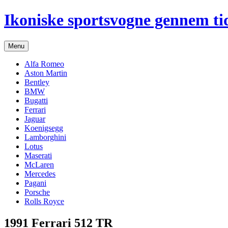
Hop
Ikoniske sportsvogne gennem ti
til
indhold
Menu
Alfa Romeo
Aston Martin
Bentley
BMW
Bugatti
Ferrari
Jaguar
Koenigsegg
Lamborghini
Lotus
Maserati
McLaren
Mercedes
Pagani
Porsche
Rolls Royce
1991 Ferrari 512 TR