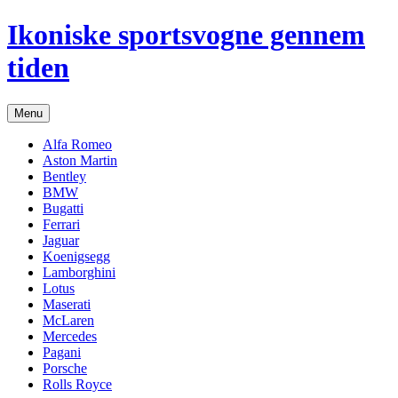
Hop
Ikoniske sportsvogne gennem
til
indhold
tiden
Menu
Alfa Romeo
Aston Martin
Bentley
BMW
Bugatti
Ferrari
Jaguar
Koenigsegg
Lamborghini
Lotus
Maserati
McLaren
Mercedes
Pagani
Porsche
Rolls Royce