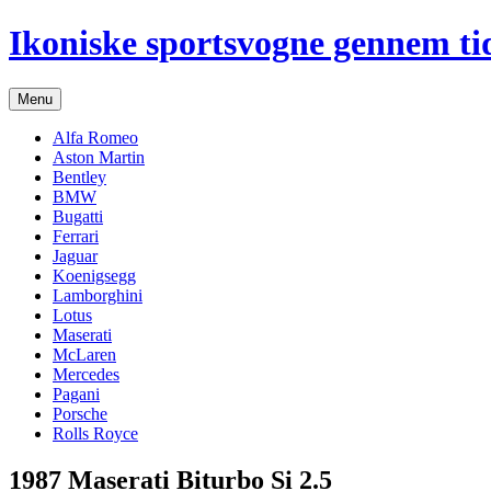
Hop
Ikoniske sportsvogne gennem ti
til
indhold
Menu
Alfa Romeo
Aston Martin
Bentley
BMW
Bugatti
Ferrari
Jaguar
Koenigsegg
Lamborghini
Lotus
Maserati
McLaren
Mercedes
Pagani
Porsche
Rolls Royce
1987 Maserati Biturbo Si 2.5