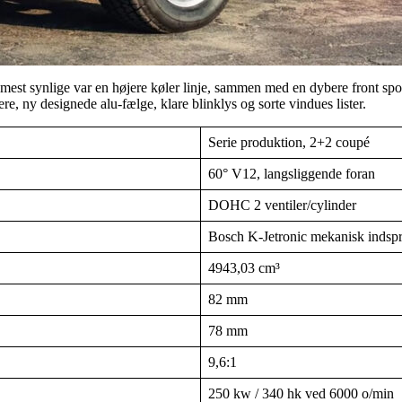
mest synlige var en højere køler linje, sammen med en dybere front spoi
, ny designede alu-fælge, klare blinklys og sorte vindues lister.
Serie produktion, 2+2 coupé
60° V12, langsliggende foran
DOHC 2 ventiler/cylinder
Bosch K-Jetronic mekanisk indspr
4943,03 cm³
82 mm
78 mm
9,6:1
250 kw / 340 hk ved 6000 o/min