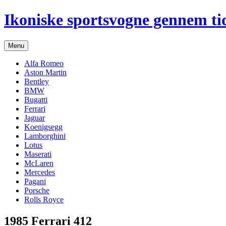
Hop
Ikoniske sportsvogne gennem ti
til
indhold
Menu
Alfa Romeo
Aston Martin
Bentley
BMW
Bugatti
Ferrari
Jaguar
Koenigsegg
Lamborghini
Lotus
Maserati
McLaren
Mercedes
Pagani
Porsche
Rolls Royce
1985 Ferrari 412