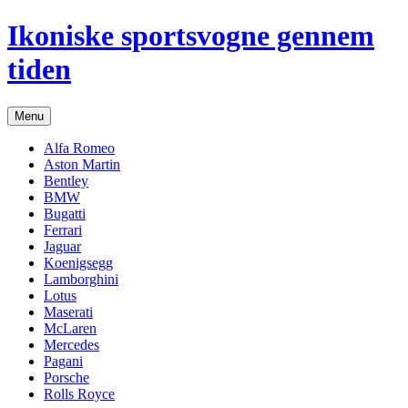
Hop
Ikoniske sportsvogne gennem
til
indhold
tiden
Menu
Alfa Romeo
Aston Martin
Bentley
BMW
Bugatti
Ferrari
Jaguar
Koenigsegg
Lamborghini
Lotus
Maserati
McLaren
Mercedes
Pagani
Porsche
Rolls Royce