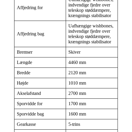
indvendige fjedre over
Affjedring for
teleskop støddæmpere,
krængnings stabilisator
Uafhængige wishbones,
indvendige fjedre over
Affjedring bag
teleskop støddæmpere,
krængnings stabilisator
Bremser
Skiver
Længde
4460 mm
Bredde
2120 mm
Højde
1010 mm
Akselafstand
2700 mm
Sporvidde for
1700 mm
Sporvidde bag
1600 mm
Gearkasse
5-trins