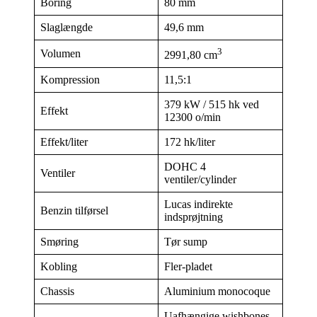
Boring
80 mm
Slaglængde
49,6 mm
3
Volumen
2991,80 cm
Kompression
11,5:1
379 kW / 515 hk ved
Effekt
12300 o/min
Effekt/liter
172 hk/liter
DOHC 4
Ventiler
ventiler/cylinder
Lucas indirekte
Benzin tilførsel
indsprøjtning
Smøring
Tør sump
Kobling
Fler-pladet
Chassis
Aluminium monocoque
Uafhængige wishbones,