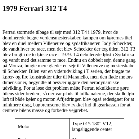
1979 Ferrari 312 T4
Ferrari stormede tilbage til sejr med 312 T4 i 1979, hvor de
dominerede begge verdensmesterskaber. kampen om kørernes titel
blev en duel mellem Villeneuve og sydafrikaneren Jody Scheckter,
de vandt hver tre race, men det blev Scheckter der tog titlen. 312 T3
blev brugt i de to første race i 1979. T4 debuterede først i Sydafrika
og vandt med det samme to race. Endnu en dobbelt sejr, denne gang
på Monza, bragte mere glæde: en sejr til Villeneuve og mesterskabet
til Scheckter. Bilen var en viderudvikling i T serien, der bragte tre
kører- og fire konstruktør titler til Maranello, men den flade motors
dimensioner, begyndte at besværliggøre den aerodynamiske
udvikling. For at løse det problem måtte Ferrari teknikkerne gøre
bilens sider bredere, så der var plads til luftkanalerne, der skulle føre
luft til både køler og motor. Affjedringen blev også redesignet for at
minimere drag, bagbremserne blev rykket ind til gearkassen for at
centrere bilens masse og forbedre vejgrebet.
Type 015 180° V12,
Motor
langsliggende center