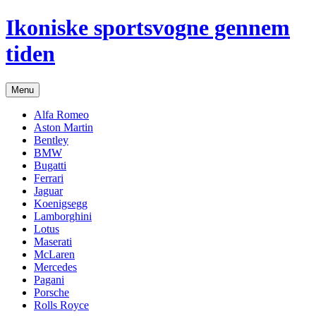
Hop
Ikoniske sportsvogne gennem
til
indhold
tiden
Menu
Alfa Romeo
Aston Martin
Bentley
BMW
Bugatti
Ferrari
Jaguar
Koenigsegg
Lamborghini
Lotus
Maserati
McLaren
Mercedes
Pagani
Porsche
Rolls Royce