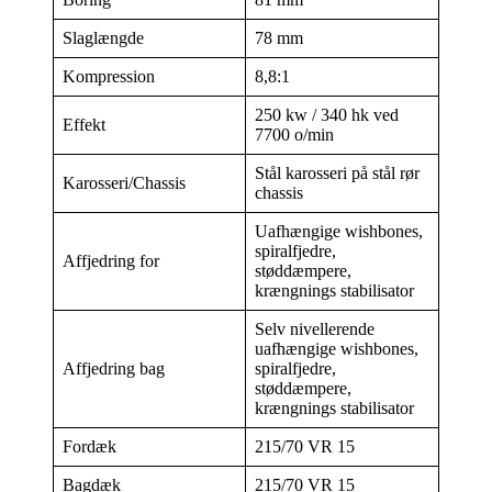
Slaglængde
78 mm
Kompression
8,8:1
250 kw / 340 hk ved
Effekt
7700 o/min
Stål karosseri på stål rør
Karosseri/Chassis
chassis
Uafhængige wishbones,
spiralfjedre,
Affjedring for
støddæmpere,
krængnings stabilisator
Selv nivellerende
uafhængige wishbones,
Affjedring bag
spiralfjedre,
støddæmpere,
krængnings stabilisator
Fordæk
215/70 VR 15
Bagdæk
215/70 VR 15