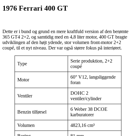
1976 Ferrari 400 GT
Dette er i bund og grund en mere kraftfuld version af den berømte
365 GT4 2+2, og samtidig med en 4,8 liter motor, 400 GT bragte
udviklingen af den højt ydende, stor volumen front-motor 2+2
coupé, til et nyt niveau. Der var også større fokus på interiøret.
Serie produktion, 2+2
Type
coupé
60° V12, langsliggende
Motor
foran
DOHC 2
Ventiler
ventiler/cylinder
6 Weber 38 DCOE
Benzin tilførsel
karburatorer
Volumen
4823,16 cm³
Boring
81 mm