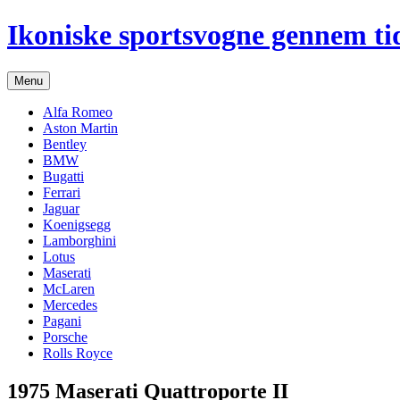
Hop
Ikoniske sportsvogne gennem ti
til
indhold
Menu
Alfa Romeo
Aston Martin
Bentley
BMW
Bugatti
Ferrari
Jaguar
Koenigsegg
Lamborghini
Lotus
Maserati
McLaren
Mercedes
Pagani
Porsche
Rolls Royce
1975 Maserati Quattroporte II