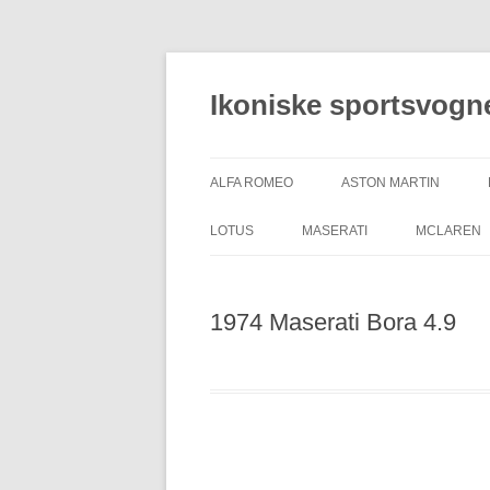
Hop
til
indhold
Ikoniske sportsvogn
ALFA ROMEO
ASTON MARTIN
LOTUS
MASERATI
MCLAREN
1974 Maserati Bora 4.9