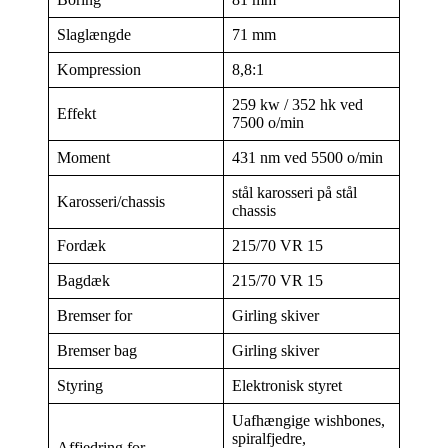
Slaglængde
71 mm
Kompression
8,8:1
259 kw / 352 hk ved
Effekt
7500 o/min
Moment
431 nm ved 5500 o/min
stål karosseri på stål
Karosseri/chassis
chassis
Fordæk
215/70 VR 15
Bagdæk
215/70 VR 15
Bremser for
Girling skiver
Bremser bag
Girling skiver
Styring
Elektronisk styret
Uafhængige wishbones,
spiralfjedre,
Affjedring for