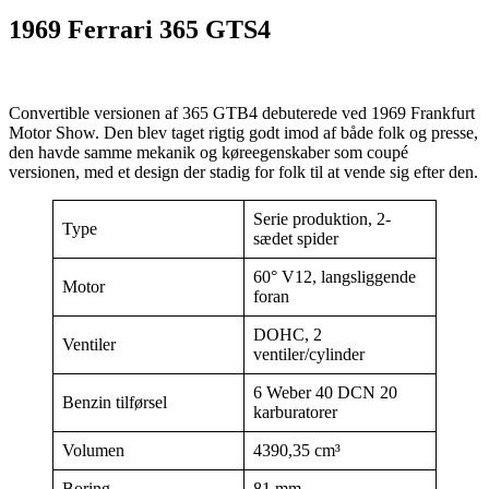
1969 Ferrari 365 GTS4
Convertible versionen af 365 GTB4 debuterede ved 1969 Frankfurt
Motor Show. Den blev taget rigtig godt imod af både folk og presse,
den havde samme mekanik og køreegenskaber som coupé
versionen, med et design der stadig for folk til at vende sig efter den.
Serie produktion, 2-
Type
sædet spider
60° V12, langsliggende
Motor
foran
DOHC, 2
Ventiler
ventiler/cylinder
6 Weber 40 DCN 20
Benzin tilførsel
karburatorer
Volumen
4390,35 cm³
Boring
81 mm