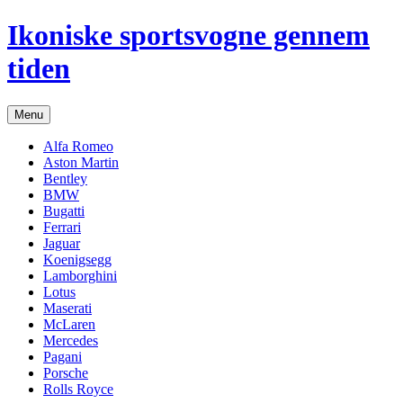
Hop
Ikoniske sportsvogne gennem
til
indhold
tiden
Menu
Alfa Romeo
Aston Martin
Bentley
BMW
Bugatti
Ferrari
Jaguar
Koenigsegg
Lamborghini
Lotus
Maserati
McLaren
Mercedes
Pagani
Porsche
Rolls Royce