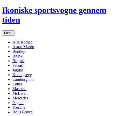
Hop
Ikoniske sportsvogne gennem
til
indhold
tiden
Menu
Alfa Romeo
Aston Martin
Bentley
BMW
Bugatti
Ferrari
Jaguar
Koenigsegg
Lamborghini
Lotus
Maserati
McLaren
Mercedes
Pagani
Porsche
Rolls Royce