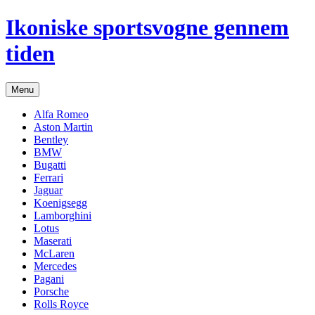
Hop
Ikoniske sportsvogne gennem
til
indhold
tiden
Menu
Alfa Romeo
Aston Martin
Bentley
BMW
Bugatti
Ferrari
Jaguar
Koenigsegg
Lamborghini
Lotus
Maserati
McLaren
Mercedes
Pagani
Porsche
Rolls Royce