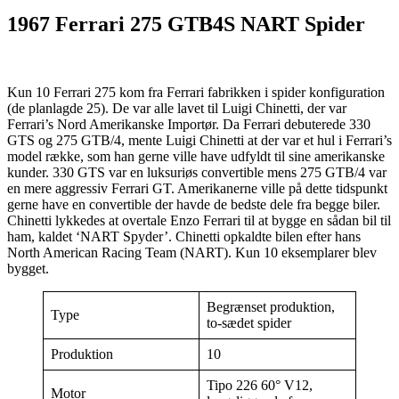
1967 Ferrari 275 GTB4S NART Spider
Kun 10 Ferrari 275 kom fra Ferrari fabrikken i spider konfiguration
(de planlagde 25). De var alle lavet til Luigi Chinetti, der var
Ferrari’s Nord Amerikanske Importør. Da Ferrari debuterede 330
GTS og 275 GTB/4, mente Luigi Chinetti at der var et hul i Ferrari’s
model række, som han gerne ville have udfyldt til sine amerikanske
kunder. 330 GTS var en luksuriøs convertible mens 275 GTB/4 var
en mere aggressiv Ferrari GT. Amerikanerne ville på dette tidspunkt
gerne have en convertible der havde de bedste dele fra begge biler.
Chinetti lykkedes at overtale Enzo Ferrari til at bygge en sådan bil til
ham, kaldet ‘NART Spyder’. Chinetti opkaldte bilen efter hans
North American Racing Team (NART). Kun 10 eksemplarer blev
bygget.
Begrænset produktion,
Type
to-sædet spider
Produktion
10
Tipo 226 60° V12,
Motor