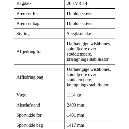
Bagdæk
205 VR 14
Bremser for
Dunlop skiver
Bremser bag
Dunlop skiver
Styring
Snegl/snekke
Uafhængige wishbones,
spiralfjedre over
Affjedring for
støddæmpere,
krængnings stabilisator
Uafhængige wishbones,
spiralfjedre over
Affjedring bag
støddæmpere,
krængnings stabilisator
Vægt
1114 kg
Akselafstand
2400 mm
Sporvidde for
1401 mm
Sporvidde bag
1417 mm