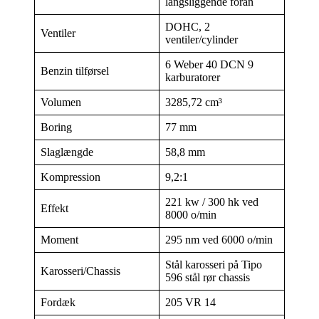
langsliggende foran
DOHC, 2
Ventiler
ventiler/cylinder
6 Weber 40 DCN 9
Benzin tilførsel
karburatorer
Volumen
3285,72 cm³
Boring
77 mm
Slaglængde
58,8 mm
Kompression
9,2:1
221 kw / 300 hk ved
Effekt
8000 o/min
Moment
295 nm ved 6000 o/min
Stål karosseri på Tipo
Karosseri/Chassis
596 stål rør chassis
Fordæk
205 VR 14