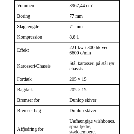
Volumen
3967,44 cm³
Boring
77 mm
Slaglængde
71 mm
Kompression
8,8:1
221 kw / 300 hk ved
Effekt
6600 o/min
Stål karosseri på stål rør
Karosseri/Chassis
chassis
Fordæk
205 × 15
Bagdæk
205 × 15
Bremser for
Dunlop skiver
Bremser bag
Dunlop skiver
Uafhængige wishbones,
spiralfjedre,
Affjedring for
støddæmpere,