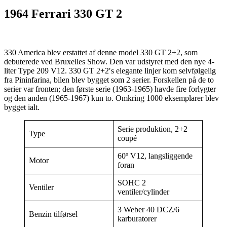
1964 Ferrari 330 GT 2
330 America blev erstattet af denne model 330 GT 2+2, som
debuterede ved Bruxelles Show. Den var udstyret med den nye 4-
liter Type 209 V12. 330 GT 2+2′s elegante linjer kom selvfølgelig
fra Pininfarina, bilen blev bygget som 2 serier. Forskellen på de to
serier var fronten; den første serie (1963-1965) havde fire forlygter
og den anden (1965-1967) kun to. Omkring 1000 eksemplarer blev
bygget ialt.
Serie produktion, 2+2
Type
coupé
60º V12, langsliggende
Motor
foran
SOHC 2
Ventiler
ventiler/cylinder
3 Weber 40 DCZ/6
Benzin tilførsel
karburatorer