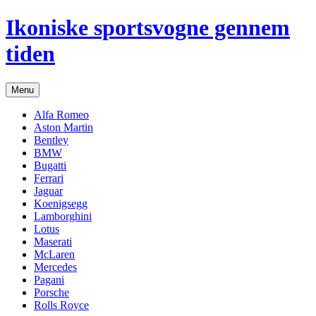
Hop
Ikoniske sportsvogne gennem
til
indhold
tiden
Menu
Alfa Romeo
Aston Martin
Bentley
BMW
Bugatti
Ferrari
Jaguar
Koenigsegg
Lamborghini
Lotus
Maserati
McLaren
Mercedes
Pagani
Porsche
Rolls Royce