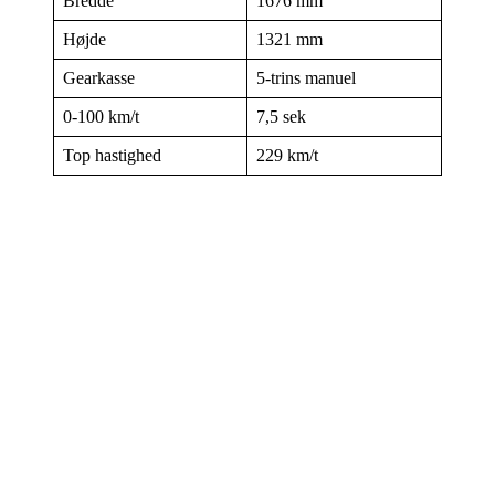
Bredde
1676 mm
Højde
1321 mm
Gearkasse
5-trins manuel
0-100 km/t
7,5 sek
Top hastighed
229 km/t