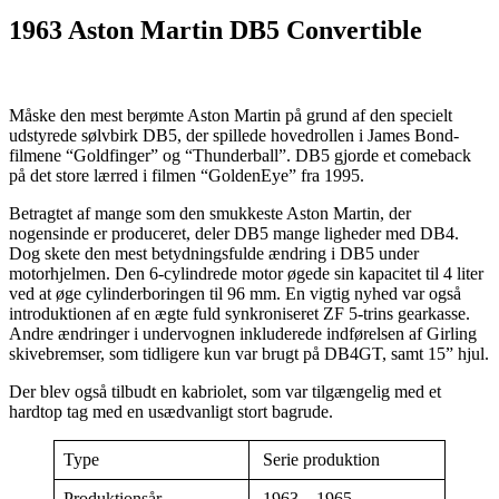
1963 Aston Martin DB5 Convertible
Måske den mest berømte Aston Martin på grund af den specielt
udstyrede sølvbirk DB5, der spillede hovedrollen i James Bond-
filmene “Goldfinger” og “Thunderball”. DB5 gjorde et comeback
på det store lærred i filmen “GoldenEye” fra 1995.
Betragtet af mange som den smukkeste Aston Martin, der
nogensinde er produceret, deler DB5 mange ligheder med DB4.
Dog skete den mest betydningsfulde ændring i DB5 under
motorhjelmen. Den 6-cylindrede motor øgede sin kapacitet til 4 liter
ved at øge cylinderboringen til 96 mm. En vigtig nyhed var også
introduktionen af en ægte fuld synkroniseret ZF 5-trins gearkasse.
Andre ændringer i undervognen inkluderede indførelsen af Girling
skivebremser, som tidligere kun var brugt på DB4GT, samt 15” hjul.
Der blev også tilbudt en kabriolet, som var tilgængelig med et
hardtop tag med en usædvanligt stort bagrude.
Type
Serie produktion
Produktionsår
1963 – 1965