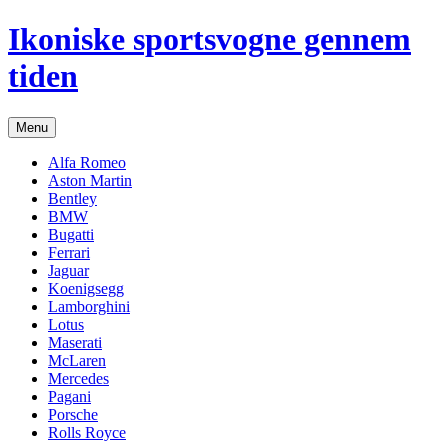
Hop
Ikoniske sportsvogne gennem
til
indhold
tiden
Menu
Alfa Romeo
Aston Martin
Bentley
BMW
Bugatti
Ferrari
Jaguar
Koenigsegg
Lamborghini
Lotus
Maserati
McLaren
Mercedes
Pagani
Porsche
Rolls Royce