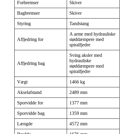
Forbremser
Skiver
Bagbremser
Skiver
Styring
Tandstang
A arme med hydrauliske
Affjedring for
støddæmpere med
spiralfjedre
Sving aksler med
hydrauliske
Affjedring bag
støddæmpere med
spiralfjedre
Vægt
1466 kg
Akselafstand
2489 mm
Sporvidde for
1377 mm
Sporvidde bag
1359 mm
Længde
4572 mm