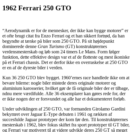
1962 Ferrari 250 GTO
“Aerodynamik er for de mennesker, der ikke kan bygge motorer” er
et ofte brugt citat fra Enzo Ferrari og et han sikkert fortrød, da han
begyndte at tænke på biler som 250 GTO. På sit højdepunkt
dominerede denne
Gran Turismo
(GT) konstruktørernes
verdensmesterskab og løb som 24 timers Le Mans. Form følger
funktion, dette effektive design var et af de flotteste og mest ikoniske
på et Ferrari chassis. Det er derfor ikke en overraskelse at 250 GTO
er en af de dyreste biler i verden.
Kun 36 250 GTO blev bygget. 1960’ernes race handlede ikke om at
bevare bilerne: nogle biler mistede deres originale motorer og
aluminium karosserier, hvilket gør de få originale biler der er tilbage,
ndnu mere værdifulde. Alle 36 eksemplarer kan gøres rede for, der
er ikke nogen der er forsvundet og alle har et dokumenteret forløb.
Under udviklingen af 250 GTO, var formanden Girolamo Gardini
bekymret over Jaguar E-Type debuten i 1961 og rækken af
succesfulde Jaguar prototyper der kom før den. Til konstruktørernes
mesterskab i 1962, blev fokus skiftet fra sport prototyper til GT biler,
og Ferrari var motiveret til at videre udvikle deres 250 GT så meget