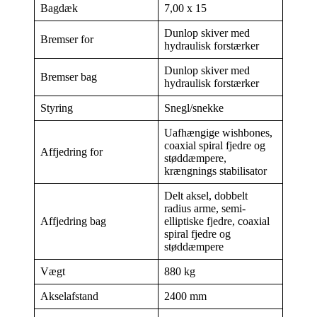
Bagdæk
7,00 x 15
Dunlop skiver med
Bremser for
hydraulisk forstærker
Dunlop skiver med
Bremser bag
hydraulisk forstærker
Styring
Snegl/snekke
Uafhængige wishbones,
coaxial spiral fjedre og
Affjedring for
støddæmpere,
krængnings stabilisator
Delt aksel, dobbelt
radius arme, semi-
Affjedring bag
elliptiske fjedre, coaxial
spiral fjedre og
støddæmpere
Vægt
880 kg
Akselafstand
2400 mm