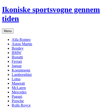
Hop
Ikoniske sportsvogne gennem
til
indhold
tiden
Menu
Alfa Romeo
Aston Martin
Bentley
BMW
Bugatti
Ferrari
Jaguar
Koenigsegg
Lamborghini
Lotus
Maserati
McLaren
Mercedes
Pagani
Porsche
Rolls Royce