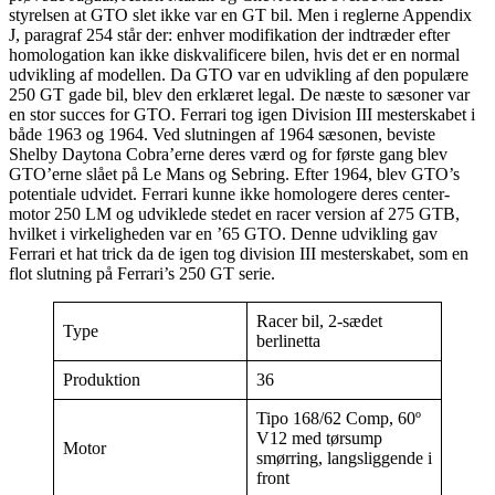
styrelsen at GTO slet ikke var en GT bil. Men i reglerne Appendix
J, paragraf 254 står der: enhver modifikation der indtræder efter
homologation kan ikke diskvalificere bilen, hvis det er en normal
udvikling af modellen. Da GTO var en udvikling af den populære
250 GT gade bil, blev den erklæret legal. De næste to sæsoner var
en stor succes for GTO. Ferrari tog igen Division III mesterskabet i
både 1963 og 1964. Ved slutningen af 1964 sæsonen, beviste
Shelby Daytona Cobra’erne deres værd og for første gang blev
GTO’erne slået på Le Mans og Sebring. Efter 1964, blev GTO’s
potentiale udvidet. Ferrari kunne ikke homologere deres center-
motor 250 LM og udviklede stedet en racer version af 275 GTB,
hvilket i virkeligheden var en ’65 GTO. Denne udvikling gav
Ferrari et hat trick da de igen tog division III mesterskabet, som en
flot slutning på Ferrari’s 250 GT serie.
Racer bil, 2-sædet
Type
berlinetta
Produktion
36
Tipo 168/62 Comp, 60º
V12 med tørsump
Motor
smørring, langsliggende i
front