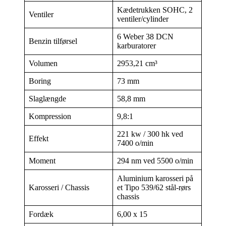
Kædetrukken SOHC, 2
Ventiler
ventiler/cylinder
6 Weber 38 DCN
Benzin tilførsel
karburatorer
Volumen
2953,21 cm³
Boring
73 mm
Slaglængde
58,8 mm
Kompression
9,8:1
221 kw / 300 hk ved
Effekt
7400 o/min
Moment
294 nm ved 5500 o/min
Aluminium karosseri på
Karosseri / Chassis
et Tipo 539/62 stål-rørs
chassis
Fordæk
6,00 x 15