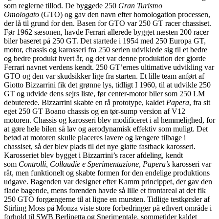
som reglerne tillod. De byggede 250
Gran Turismo
Omologato
(GTO) og gav den navn efter homologation processen,
der lå til grund for den. Basen for GTO var 250 GT racer chassiset.
Før 1962 sæsonen, havde Ferrari allerede bygget næsten 200 racer
biler baseret på 250 GT. Det startede i 1954 med 250 Europa GT,
motor, chassis og karosseri fra 250 serien udviklede sig til et bedre
og bedre produkt hvert år, og det var denne produktion der gjorde
Ferrari navnet verdens kendt. 250 GT’ernes ultimative udvikling var
GTO og den var skudsikker lige fra starten. Et lille team anført af
Giotto Bizzarrini fik det grønne lys, tidligt I 1960, til at udvikle 250
GT og udvide dens sejrs liste, før center-motor biler som 250 LM
debuterede. Bizzarrini skabte en rå prototype, kaldet
Papera
, fra sit
eget 250 GT Boano chassis og en tør-sump version af V12
motoren. Chassis og karosseri blev modificeret i al hemmelighed, for
at gøre hele bilen så lav og aerodynamisk effektiv som muligt. Det
betød at motoren skulle placeres lavere og længere tilbage i
chassiset, så der blev plads til det nye glatte fastback karosseri.
Karosseriet blev bygget i Bizzarrini’s racer afdeling, kendt
som
Controlli, Collaudie e Sperimentazione
,
Papera’s
karosseri var
råt, men funktionelt og skabte formen for den endelige produktions
udgave. Bagenden var designet efter Kamm princippet, der gav den
flade bagende, mens forenden havde så lille et frontareal at det fik
250 GTO forgængerne til at ligne en mursten. Tidlige testkørsler af
Stirling Moss på Monza viste store forbedringer på ethvert område i
forhold til SWB Berlinetta og Sperimentale, sommetider kaldet