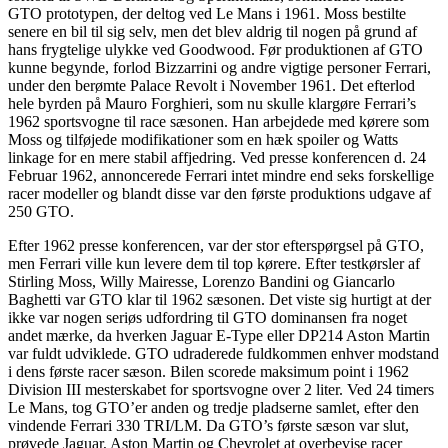
GTO prototypen, der deltog ved Le Mans i 1961. Moss bestilte
senere en bil til sig selv, men det blev aldrig til nogen på grund af
hans frygtelige ulykke ved Goodwood. Før produktionen af GTO
kunne begynde, forlod Bizzarrini og andre vigtige personer Ferrari,
under den berømte Palace Revolt i November 1961. Det efterlod
hele byrden på Mauro Forghieri, som nu skulle klargøre Ferrari’s
1962 sportsvogne til race sæsonen. Han arbejdede med kørere som
Moss og tilføjede modifikationer som en hæk spoiler og Watts
linkage for en mere stabil affjedring. Ved presse konferencen d. 24
Februar 1962, annoncerede Ferrari intet mindre end seks forskellige
racer modeller og blandt disse var den første produktions udgave af
250 GTO.
Efter 1962 presse konferencen, var der stor efterspørgsel på GTO,
men Ferrari ville kun levere dem til top kørere. Efter testkørsler af
Stirling Moss, Willy Mairesse, Lorenzo Bandini og Giancarlo
Baghetti var GTO klar til 1962 sæsonen. Det viste sig hurtigt at der
ikke var nogen seriøs udfordring til GTO dominansen fra noget
andet mærke, da hverken Jaguar E-Type eller DP214 Aston Martin
var fuldt udviklede. GTO udraderede fuldkommen enhver modstand
i dens første racer sæson. Bilen scorede maksimum point i 1962
Division III mesterskabet for sportsvogne over 2 liter. Ved 24 timers
Le Mans, tog GTO’er anden og tredje pladserne samlet, efter den
vindende Ferrari 330 TRI/LM. Da GTO’s første sæson var slut,
prøvede Jaguar, Aston Martin og Chevrolet at overbevise racer