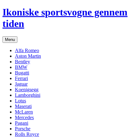
Hop
Ikoniske sportsvogne gennem
til
indhold
tiden
Menu
Alfa Romeo
Aston Martin
Bentley
BMW
Bugatti
Ferrari
Jaguar
Koenigsegg
Lamborghini
Lotus
Maserati
McLaren
Mercedes
Pagani
Porsche
Rolls Royce