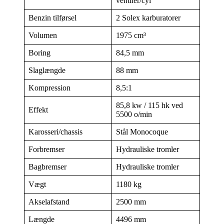
ventiler/cyl
Benzin tilførsel
2 Solex karburatorer
Volumen
1975 cm³
Boring
84,5 mm
Slaglængde
88 mm
Kompression
8,5:1
85,8 kw / 115 hk ved
Effekt
5500 o/min
Karosseri/chassis
Stål Monocoque
Forbremser
Hydrauliske tromler
Bagbremser
Hydrauliske tromler
Vægt
1180 kg
Akselafstand
2500 mm
Længde
4496 mm