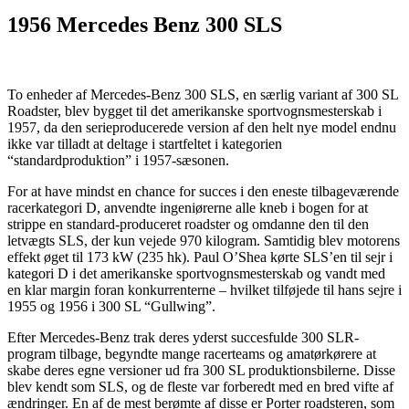
1956 Mercedes Benz 300 SLS
To enheder af Mercedes-Benz 300 SLS, en særlig variant af 300 SL
Roadster, blev bygget til det amerikanske sportvognsmesterskab i
1957, da den serieproducerede version af den helt nye model endnu
ikke var tilladt at deltage i startfeltet i kategorien
“standardproduktion” i 1957-sæsonen.
For at have mindst en chance for succes i den eneste tilbageværende
racerkategori D, anvendte ingeniørerne alle kneb i bogen for at
strippe en standard-produceret roadster og omdanne den til den
letvægts SLS, der kun vejede 970 kilogram. Samtidig blev motorens
effekt øget til 173 kW (235 hk). Paul O’Shea kørte SLS’en til sejr i
kategori D i det amerikanske sportvognsmesterskab og vandt med
en klar margin foran konkurrenterne – hvilket tilføjede til hans sejre i
1955 og 1956 i 300 SL “Gullwing”.
Efter Mercedes-Benz trak deres yderst succesfulde 300 SLR-
program tilbage, begyndte mange racerteams og amatørkørere at
skabe deres egne versioner ud fra 300 SL produktionsbilerne. Disse
blev kendt som SLS, og de fleste var forberedt med en bred vifte af
ændringer. En af de mest berømte af disse er Porter roadsteren, som