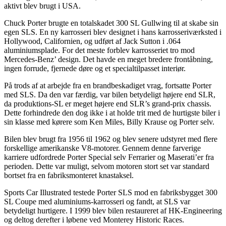
aktivt blev brugt i USA.
Chuck Porter brugte en totalskadet 300 SL Gullwing til at skabe sin
egen SLS. En ny karrosseri blev designet i hans karrosseriværksted i
Hollywood, Californien, og udført af Jack Sutton i .064
aluminiumsplade. For det meste forblev karrosseriet tro mod
Mercedes-Benz’ design. Det havde en meget bredere frontåbning,
ingen forrude, fjernede døre og et specialtilpasset interiør.
På trods af at arbejde fra en brandbeskadiget vrag, fortsatte Porter
med SLS. Da den var færdig, var bilen betydeligt højere end SLR,
da produktions-SL er meget højere end SLR’s grand-prix chassis.
Dette forhindrede den dog ikke i at holde trit med de hurtigste biler i
sin klasse med kørere som Ken Miles, Billy Krause og Porter selv.
Bilen blev brugt fra 1956 til 1962 og blev senere udstyret med flere
forskellige amerikanske V8-motorer. Gennem denne farverige
karriere udfordrede Porter Special selv Ferrarier og Maserati’er fra
perioden. Dette var muligt, selvom motoren stort set var standard
bortset fra en fabriksmonteret knastaksel.
Sports Car Illustrated testede Porter SLS mod en fabriksbygget 300
SL Coupe med aluminiums-karrosseri og fandt, at SLS var
betydeligt hurtigere. I 1999 blev bilen restaureret af HK-Engineering
og deltog derefter i løbene ved Monterey Historic Races.