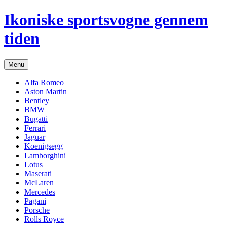
Hop
Ikoniske sportsvogne gennem
til
indhold
tiden
Menu
Alfa Romeo
Aston Martin
Bentley
BMW
Bugatti
Ferrari
Jaguar
Koenigsegg
Lamborghini
Lotus
Maserati
McLaren
Mercedes
Pagani
Porsche
Rolls Royce