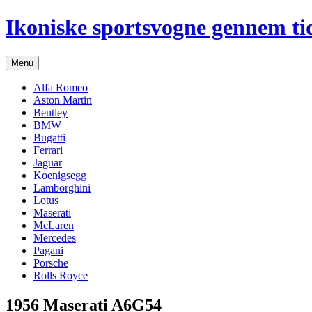
Hop
Ikoniske sportsvogne gennem ti
til
indhold
Menu
Alfa Romeo
Aston Martin
Bentley
BMW
Bugatti
Ferrari
Jaguar
Koenigsegg
Lamborghini
Lotus
Maserati
McLaren
Mercedes
Pagani
Porsche
Rolls Royce
1956 Maserati A6G54