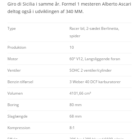
Giro di Sicilia i samme år. Formel 1 mesteren Alberto Ascari
deltog også i udviklingen af 340 MM.
Type
Racer bil, 2-sædet Berlinetta,
spider
Produktion
10
Motor
60° V12, Langsliggende foran
Ventiler
SOHC 2 ventiler/cylinder
Benzin tilførsel
3 Weber 40 DCF karburatorer
Volumen
4101,66 cm³
Boring
80 mm
Slaglængde
68 mm
Kompression
8:1