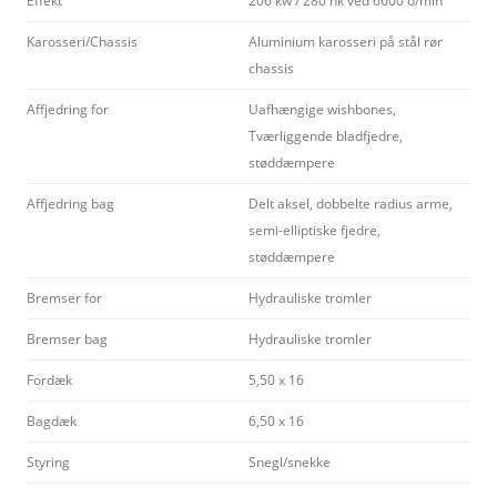
Effekt
206 kw / 280 hk ved 6600 o/min
Karosseri/Chassis
Aluminium karosseri på stål rør
chassis
Affjedring for
Uafhængige wishbones,
Tværliggende bladfjedre,
støddæmpere
Affjedring bag
Delt aksel, dobbelte radius arme,
semi-elliptiske fjedre,
støddæmpere
Bremser for
Hydrauliske tromler
Bremser bag
Hydrauliske tromler
Fordæk
5,50 x 16
Bagdæk
6,50 x 16
Styring
Snegl/snekke