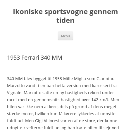
Hop
til
Ikoniske sportsvogne gennem
indhold
tiden
Menu
1953 Ferrari 340 MM
340 MM blev bygget til 1953 Mille Miglia som Giannino
Marzotto vandt i en barchetta version med karosseri fra
Vignale. Marzotto satte en ny hastigheds rekord under
racet med en gennemsnits hastighed over 142 km/t. Men
bilen var ikke nem at køre, dels på grund af dens meget
stærke motor, hvilken kun få kørere lykkedes at udnytte
fuldt ud. Men Gigi Villoresi var en af de store, der kunne
udnytte kræfterne fuldt ud, og han kørte bilen til sejr ved